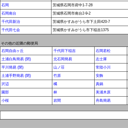
石岡
茨城県石岡市府中1-7-28
石岡南台
茨城県石岡市南台2-9-2
千代田新治
茨城県かすみがうら市下土田420-7
千代田七会
茨城県かすみがうら市下稲吉1375
その他の近隣の郵便局
石岡自由ヶ丘
千代田下稲吉
石岡若松
土浦白鳥簡易 (閉)
北石岡簡易
志士庫
平川簡易 (閉)
山ノ荘
常陸小川
土浦手野簡易 (閉)
竹原
安飾
沢辺
橘
真鍋
園部
林
美浦木原
小桜
岩間
舟島簡易