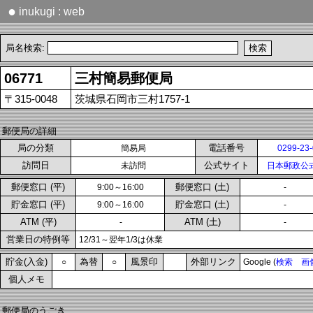
●
inukugi : web
局名検索:
06771
三村簡易郵便局
〒315-0048
茨城県石岡市三村1757-1
郵便局の詳細
局の分類
電話番号
簡易局
0299-23
訪問日
公式サイト
未訪問
日本郵政公
郵便窓口 (平)
郵便窓口 (土)
9:00～16:00
-
貯金窓口 (平)
貯金窓口 (土)
9:00～16:00
-
ATM (平)
ATM (土)
-
-
営業日の特例等
12/31～翌年1/3は休業
貯金(入金)
為替
風景印
外部リンク
○
○
Google (
検索
画
個人メモ
郵便局のうごき