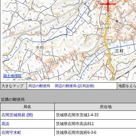
大きなマップ
周辺の郵便局
周辺の郵便局 (訪局反映)
地図をえ
近隣の郵便局
局名
所在地
石岡茨城簡易 (閉)
茨城県石岡市茨城1-4-33
高浜
茨城県石岡市高浜811
石岡守木町
茨城県石岡市国府6-3-6