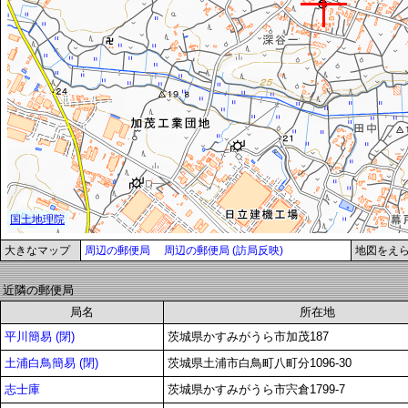
大きなマップ
周辺の郵便局
周辺の郵便局 (訪局反映)
地図をえ
近隣の郵便局
局名
所在地
平川簡易 (閉)
茨城県かすみがうら市加茂187
土浦白鳥簡易 (閉)
茨城県土浦市白鳥町八町分1096-30
志士庫
茨城県かすみがうら市宍倉1799-7