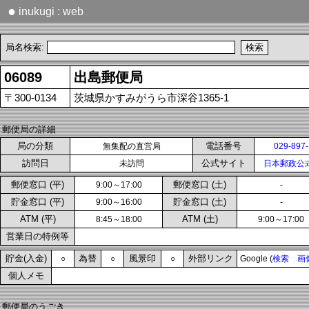
●
inukugi : web
局名検索:
06089
出島郵便局
〒300-0134
茨城県かすみがうら市深谷1365-1
郵便局の詳細
局の分類
電話番号
無集配の直営局
029-897
訪問日
公式サイト
未訪問
日本郵政公
郵便窓口 (平)
郵便窓口 (土)
9:00～17:00
-
貯金窓口 (平)
貯金窓口 (土)
9:00～16:00
-
ATM (平)
ATM (土)
8:45～18:00
9:00～17:00
営業日の特例等
貯金(入金)
為替
風景印
外部リンク
○
○
○
Google (
検索
画
個人メモ
郵便局のうごき