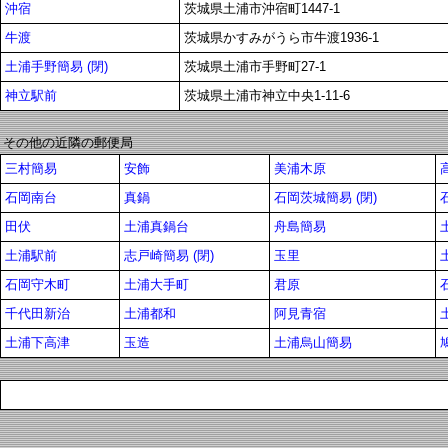
沖宿
茨城県土浦市沖宿町1447-1
牛渡
茨城県かすみがうら市牛渡1936-1
土浦手野簡易 (閉)
茨城県土浦市手野町27-1
神立駅前
茨城県土浦市神立中央1-11-6
その他の近隣の郵便局
三村簡易
安飾
美浦木原
石岡南台
真鍋
石岡茨城簡易 (閉)
田伏
土浦真鍋台
舟島簡易
土浦駅前
志戸崎簡易 (閉)
玉里
石岡守木町
土浦大手町
君原
千代田新治
土浦都和
阿見青宿
土浦下高津
玉造
土浦烏山簡易