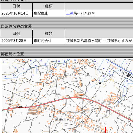
日付
種類
2025年10月14日
集配廃止
土浦
局へ引き継ぎ
自治体名称の変遷
日付
種類
2005年3月28日
市町村合併
茨城県新治郡霞ヶ浦町 ⇒ 茨城県かすみが
郵便局の位置