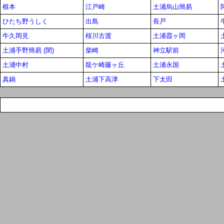
根本
江戸崎
土浦烏山簡易
ひたち野うしく
出島
長戸
牛久岡見
桜川古渡
土浦霞ヶ岡
土浦手野簡易 (閉)
柴崎
神立駅前
土浦中村
龍ケ崎藤ヶ丘
土浦永国
真鍋
土浦下高津
下太田