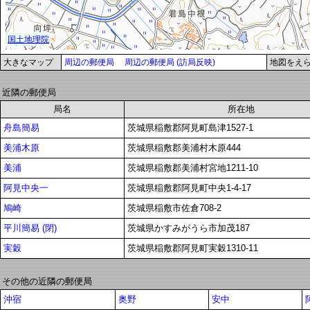
大きなマップ
周辺の郵便局
周辺の郵便局 (訪局反映)
地図をえ
近隣の郵便局
局名
所在地
舟島簡易
茨城県稲敷郡阿見町島津1527-1
美浦木原
茨城県稲敷郡美浦村木原444
美浦
茨城県稲敷郡美浦村宮地1211-10
阿見中央一
茨城県稲敷郡阿見町中央1-4-17
鳩崎
茨城県稲敷市佐倉708-2
平川簡易 (閉)
茨城県かすみがうら市加茂187
実穀
茨城県稲敷郡阿見町実穀1310-11
その他の近隣の郵便局
沖宿
奥野
安中