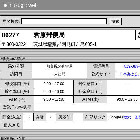
●
inukugi : web
局名検索:
06277
君原郵便局
〒300-0322
茨城県稲敷郡阿見町君島695-1
郵便局の詳細
局の分類
電話番号
無集配の直営局
029-889
訪問日
公式サイト
未訪問
日本郵政公
郵便窓口 (平)
郵便窓口 (土)
9:00～17:00
-
貯金窓口 (平)
貯金窓口 (土)
9:00～16:00
-
ATM (平)
ATM (土)
9:00～17:30
9:00～12:30
営業日の特例等
貯金(入金)
為替
風景印
外部リンク
○
○
Google (
検索
画
個人メモ
郵便局の位置