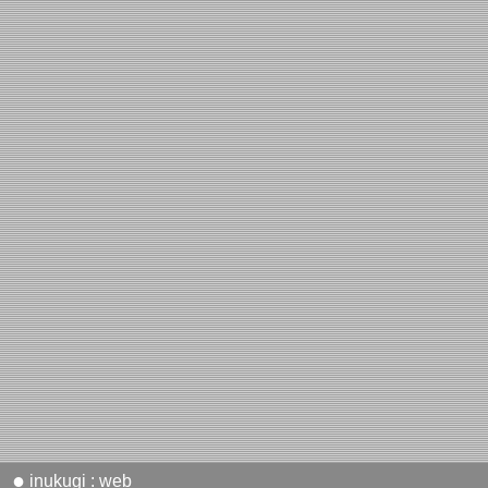
●
inukugi : web