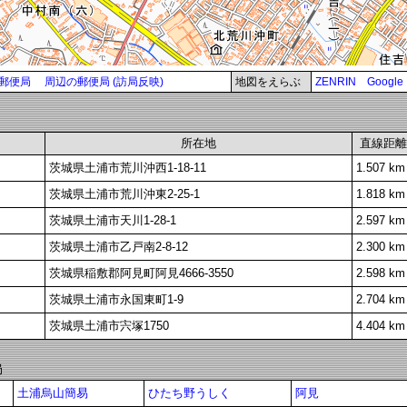
郵便局
周辺の郵便局 (訪局反映)
地図をえらぶ
ZENRIN
Google
所在地
直線距離
茨城県土浦市荒川沖西1-18-11
1.507 km
茨城県土浦市荒川沖東2-25-1
1.818 km
茨城県土浦市天川1-28-1
2.597 km
茨城県土浦市乙戸南2-8-12
2.300 km
茨城県稲敷郡阿見町阿見4666-3550
2.598 km
茨城県土浦市永国東町1-9
2.704 km
茨城県土浦市宍塚1750
4.404 km
局
土浦烏山簡易
ひたち野うしく
阿見