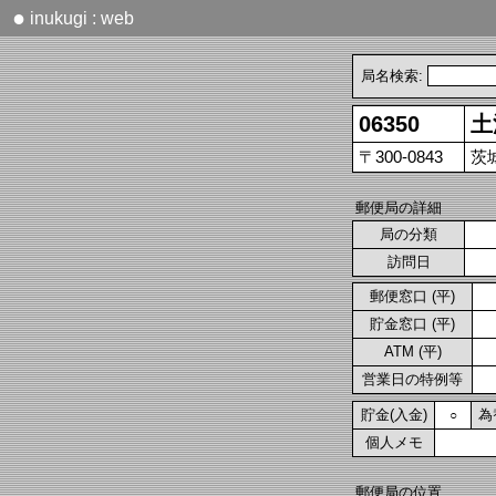
●
inukugi : web
局名検索:
06350
土
〒300-0843
茨
郵便局の詳細
局の分類
訪問日
郵便窓口 (平)
貯金窓口 (平)
ATM (平)
営業日の特例等
貯金(入金)
為
○
個人メモ
郵便局の位置