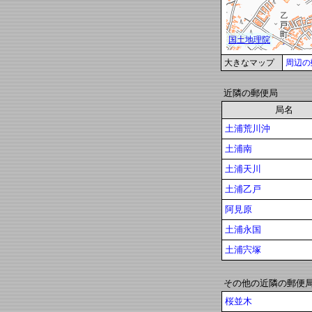
大きなマップ
周辺の
近隣の郵便局
局名
土浦荒川沖
土浦南
土浦天川
土浦乙戸
阿見原
土浦永国
土浦宍塚
その他の近隣の郵便
桜並木