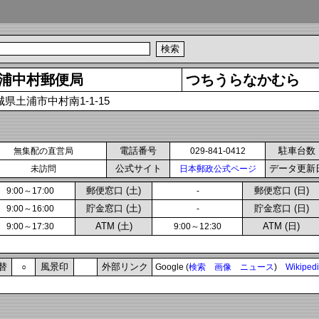
浦中村郵便局
つちうらなかむら
城県土浦市中村南1-1-15
電話番号
駐車台数
無集配の直営局
029-841-0412
公式サイト
データ更新
未訪問
日本郵政公式ページ
郵便窓口 (土)
郵便窓口 (日)
9:00～17:00
-
貯金窓口 (土)
貯金窓口 (日)
9:00～16:00
-
ATM (土)
ATM (日)
9:00～17:30
9:00～12:30
替
風景印
外部リンク
○
Google (
検索
画像
ニュース
)
Wikiped