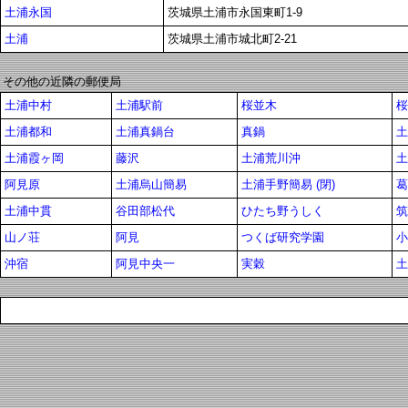
土浦永国
茨城県土浦市永国東町1-9
土浦
茨城県土浦市城北町2-21
その他の近隣の郵便局
土浦中村
土浦駅前
桜並木
桜
土浦都和
土浦真鍋台
真鍋
土
土浦霞ヶ岡
藤沢
土浦荒川沖
土
阿見原
土浦烏山簡易
土浦手野簡易 (閉)
葛
土浦中貫
谷田部松代
ひたち野うしく
筑
山ノ荘
阿見
つくば研究学園
小
沖宿
阿見中央一
実穀
土