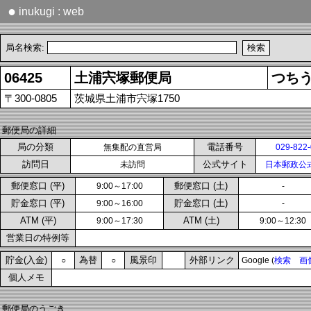
●
inukugi : web
局名検索:
06425
土浦宍塚郵便局
つち
〒300-0805
茨城県土浦市宍塚1750
郵便局の詳細
局の分類
電話番号
無集配の直営局
029-822
訪問日
公式サイト
未訪問
日本郵政公
郵便窓口 (平)
郵便窓口 (土)
9:00～17:00
-
貯金窓口 (平)
貯金窓口 (土)
9:00～16:00
-
ATM (平)
ATM (土)
9:00～17:30
9:00～12:30
営業日の特例等
貯金(入金)
為替
風景印
外部リンク
○
○
Google (
検索
画
個人メモ
郵便局のうごき