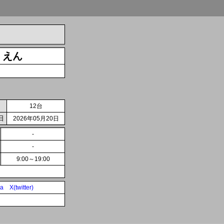
くえん
12台
日
2026年05月20日
-
-
9:00～19:00
ia
X(twitter)