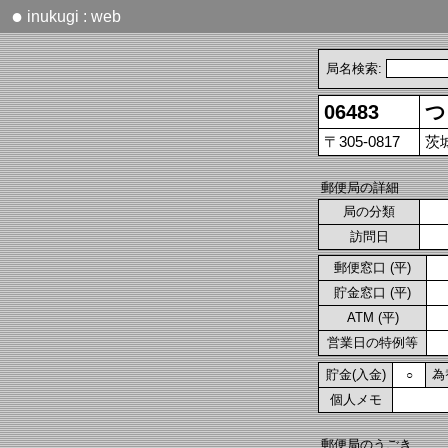
●
inukugi : web
局名検索:
06483
つ
〒305-0817
茨
郵便局の詳細
局の分類
訪問日
郵便窓口 (平)
貯金窓口 (平)
ATM (平)
営業日の特例等
貯金(入金)
為
○
個人メモ
郵便局のうごき