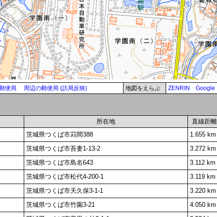
郵便局
周辺の郵便局 (訪局反映)
地図をえらぶ
ZENRIN
Google
所在地
直線距離
茨城県つくば市苅間388
1.655 km
茨城県つくば市吾妻1-13-2
3.272 km
茨城県つくば市島名643
3.112 km
茨城県つくば市松代4-200-1
3.119 km
茨城県つくば市天久保3-1-1
3.220 km
茨城県つくば市竹園3-21
4.050 km