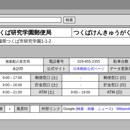
くば研究学園郵便局
つくばけんきゅうが
城県つくば市研究学園1-1-2
電話番号
駐車台数
無集配の直営局
029-855-2355
公式サイト
データ更新
未訪問
日本郵政公式ページ
郵便窓口 (土)
郵便窓口 (日)
9:00～17:00
-
貯金窓口 (土)
貯金窓口 (日)
9:00～16:00
-
ATM (土)
ATM (日)
9:00～21:00
9:00～19:00
替
風景印
外部リンク
○
Google (
検索
画像
ニュース
)
Wikiped