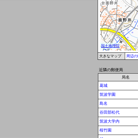
大きなマップ
周辺の
近隣の郵便局
局名
葛城
筑波学園
島名
谷田部松代
筑波大学内
桜竹園