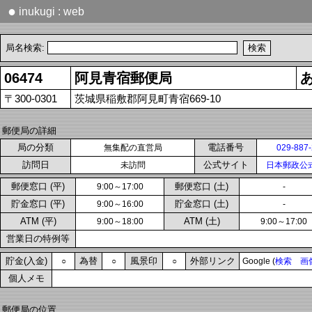
●
inukugi : web
局名検索:
06474
阿見青宿郵便局
〒300-0301
茨城県稲敷郡阿見町青宿669-10
郵便局の詳細
局の分類
電話番号
無集配の直営局
029-887
訪問日
公式サイト
未訪問
日本郵政公
郵便窓口 (平)
郵便窓口 (土)
9:00～17:00
-
貯金窓口 (平)
貯金窓口 (土)
9:00～16:00
-
ATM (平)
ATM (土)
9:00～18:00
9:00～17:00
営業日の特例等
貯金(入金)
為替
風景印
外部リンク
○
○
○
Google (
検索
画
個人メモ
郵便局の位置