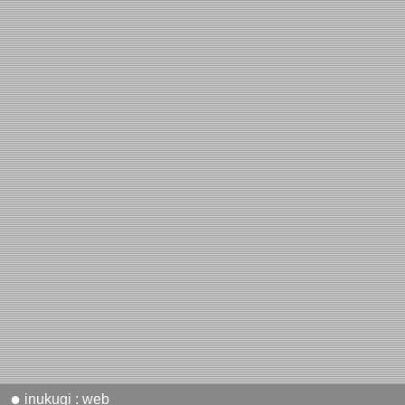
●
inukugi : web