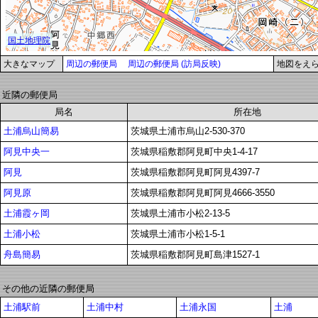
大きなマップ
周辺の郵便局
周辺の郵便局 (訪局反映)
地図をえ
近隣の郵便局
局名
所在地
土浦烏山簡易
茨城県土浦市烏山2-530-370
阿見中央一
茨城県稲敷郡阿見町中央1-4-17
阿見
茨城県稲敷郡阿見町阿見4397-7
阿見原
茨城県稲敷郡阿見町阿見4666-3550
土浦霞ヶ岡
茨城県土浦市小松2-13-5
土浦小松
茨城県土浦市小松1-5-1
舟島簡易
茨城県稲敷郡阿見町島津1527-1
その他の近隣の郵便局
土浦駅前
土浦中村
土浦永国
土浦