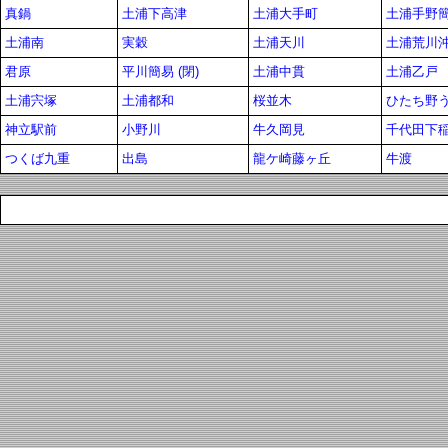
真鍋
土浦下高津
土浦大手町
土浦手野簡易
土浦南
実穀
土浦天川
土浦荒川
君原
平川簡易 (閉)
土浦中貫
土浦乙戸
土浦宍塚
土浦都和
桜並木
ひたち野
神立駅前
小野川
牛久岡見
千代田下
つくば九重
出島
龍ケ崎藤ヶ丘
牛渡