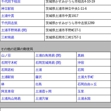
千代田下稲吉
茨城県かすみがうら市稲吉4-10-19
神立駅前
茨城県土浦市神立中央1-11-6
土浦中貫
茨城県土浦市中貫1917
千代田志筑
茨城県かすみがうら市中志筑1289
土浦手野簡易 (閉)
茨城県土浦市手野町27-1
三村簡易
茨城県石岡市三村1757-1
その他の近隣の郵便局
山ノ荘
土浦白鳥簡易 (閉)
真鍋
石岡守木町
石岡茨城簡易 (閉)
沖宿
石岡若松
土浦
石岡
土浦駅前
藤沢
土浦大手町
林
出島
石岡自由ヶ丘
阿見青宿
土浦霞ヶ岡
玉里
土浦烏山簡易
土浦宍塚
土浦永国