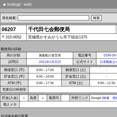
●
inukugi : web
局名検索:
06207
千代田七会郵便局
〒315-0052
茨城県かすみがうら市下稲吉1375
郵便局の詳細
局の分類
電話番号
無集配の直営局
0299-59
訪問日
公式サイト
2021年2月22日
日本郵政公
郵便窓口 (平)
郵便窓口 (土)
9:00～17:00
-
貯金窓口 (平)
貯金窓口 (土)
9:00～16:00
-
ATM (平)
ATM (土)
9:00～17:30
9:00～12:30
営業日の特例等
貯金(入金)
為替
風景印
外部リンク
○
○
Google (
検索
画
個人メモ
自治体名称の変遷