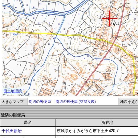
大きなマップ
周辺の郵便局
周辺の郵便局 (訪局反映)
地図をえ
近隣の郵便局
局名
所在地
千代田新治
茨城県かすみがうら市下土田420-7