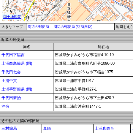
大きなマップ
周辺の郵便局
周辺の郵便局 (訪局反映)
地図をえ
近隣の郵便局
局名
所在地
千代田下稲吉
茨城県かすみがうら市稲吉4-10-19
土浦白鳥簡易 (閉)
茨城県土浦市白鳥町八町分1096-30
千代田七会
茨城県かすみがうら市下稲吉1375
土浦中貫
茨城県土浦市中貫1917
土浦手野簡易 (閉)
茨城県土浦市手野町27-1
千代田新治
茨城県かすみがうら市下土田420-7
沖宿
茨城県土浦市沖宿町1447-1
その他の近隣の郵便局
三村簡易
真鍋
土浦真鍋台