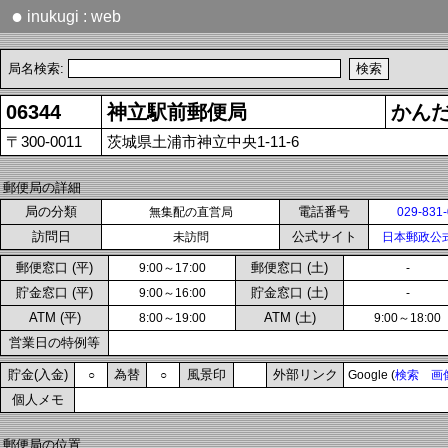
●
inukugi : web
局名検索:
06344
神立駅前郵便局
かん
〒300-0011
茨城県土浦市神立中央1-11-6
郵便局の詳細
局の分類
電話番号
無集配の直営局
029-831
訪問日
公式サイト
未訪問
日本郵政公
郵便窓口 (平)
郵便窓口 (土)
9:00～17:00
-
貯金窓口 (平)
貯金窓口 (土)
9:00～16:00
-
ATM (平)
ATM (土)
8:00～19:00
9:00～18:00
営業日の特例等
貯金(入金)
為替
風景印
外部リンク
○
○
Google (
検索
画
個人メモ
郵便局の位置