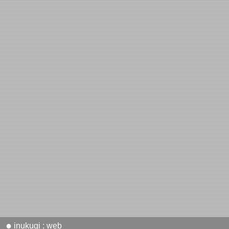
●
inukugi : web