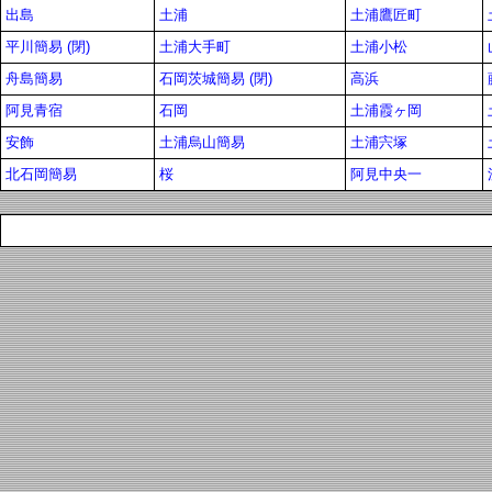
出島
土浦
土浦鷹匠町
平川簡易 (閉)
土浦大手町
土浦小松
舟島簡易
石岡茨城簡易 (閉)
高浜
阿見青宿
石岡
土浦霞ヶ岡
安飾
土浦烏山簡易
土浦宍塚
北石岡簡易
桜
阿見中央一