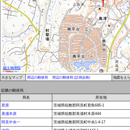
大きなマップ
周辺の郵便局
周辺の郵便局 (訪局反映)
地図をえ
近隣の郵便局
局名
所在地
君原
茨城県稲敷郡阿見町君島695-1
美浦木原
茨城県稲敷郡美浦村木原444
阿見中央一
茨城県稲敷郡阿見町中央1-4-17