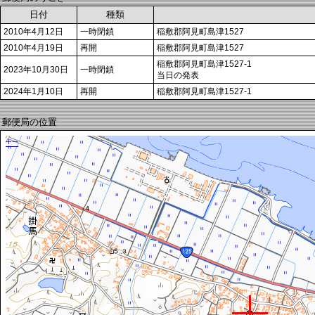
日付
種類
2010年4月12日
一時閉鎖
稲敷郡阿見町島津1527
2010年4月19日
再開
稲敷郡阿見町島津1527
稲敷郡阿見町島津1527-1
2023年10月30日
一時閉鎖
当日の発表
2024年1月10日
再開
稲敷郡阿見町島津1527-1
郵便局の位置