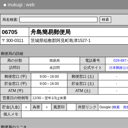
●
inukugi : web
局名検索:
06705
舟島簡易郵便局
〒300-0311
茨城県稲敷郡阿見町島津1527-1
郵便局の詳細
局の分類
電話番号
簡易局
029-887
訪問日
公式サイト
未訪問
日本郵政公
郵便窓口 (平)
郵便窓口 (土)
9:00～16:00
-
貯金窓口 (平)
貯金窓口 (土)
9:00～16:00
-
ATM (平)
ATM (土)
-
-
営業日の特例等
12/30～翌年1/3は休業
貯金(入金)
為替
風景印
外部リンク
○
○
Google (
検索
画
個人メモ
郵便局のうごき