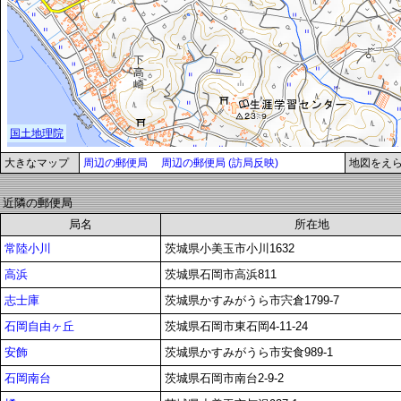
大きなマップ
周辺の郵便局
周辺の郵便局 (訪局反映)
地図をえ
近隣の郵便局
局名
所在地
常陸小川
茨城県小美玉市小川1632
高浜
茨城県石岡市高浜811
志士庫
茨城県かすみがうら市宍倉1799-7
石岡自由ヶ丘
茨城県石岡市東石岡4-11-24
安飾
茨城県かすみがうら市安食989-1
石岡南台
茨城県石岡市南台2-9-2