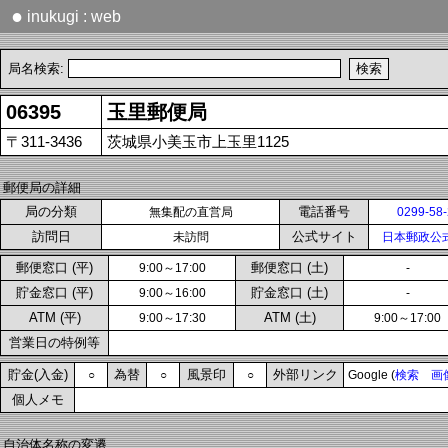
●
inukugi : web
局名検索:
06395
玉里郵便局
〒311-3436
茨城県小美玉市上玉里1125
郵便局の詳細
局の分類
電話番号
無集配の直営局
0299-58
訪問日
公式サイト
未訪問
日本郵政公
郵便窓口 (平)
郵便窓口 (土)
9:00～17:00
-
貯金窓口 (平)
貯金窓口 (土)
9:00～16:00
-
ATM (平)
ATM (土)
9:00～17:30
9:00～17:00
営業日の特例等
貯金(入金)
為替
風景印
外部リンク
○
○
○
Google (
検索
画
個人メモ
自治体名称の変遷