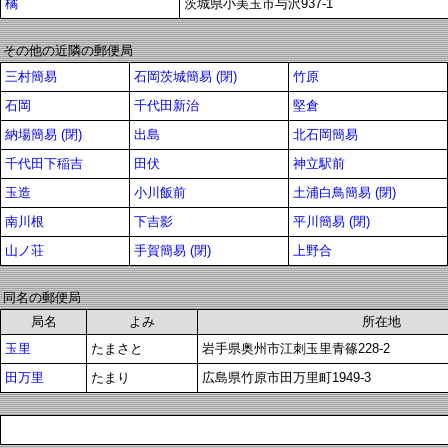
橘
茨城県小美玉市与沢937-1
その他の近隣の郵便局
三村簡易
石岡茨城簡易 (閉)
竹原
石岡
千代田新治
堅倉
納場簡易 (閉)
出島
北石岡簡易
千代田下稲吉
田伏
神立駅前
玉造
小川飯前
土浦白鳥簡易 (閉)
南川根
下吉影
平川簡易 (閉)
山ノ荘
手賀簡易 (閉)
上野合
同名の郵便局
局名
よみ
所在地
玉里
たまさと
岩手県奥州市江刺玉里青篠228-2
田万里
たまり
広島県竹原市田万里町1949-3