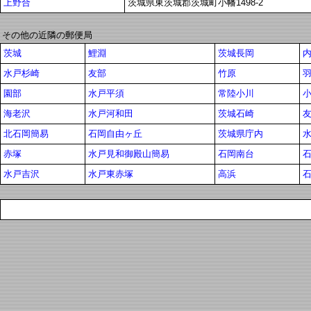
上野合
茨城県東茨城郡茨城町小幡1498-2
その他の近隣の郵便局
茨城
鯉淵
茨城長岡
水戸杉崎
友部
竹原
園部
水戸平須
常陸小川
海老沢
水戸河和田
茨城石崎
北石岡簡易
石岡自由ヶ丘
茨城県庁内
赤塚
水戸見和御殿山簡易
石岡南台
水戸吉沢
水戸東赤塚
高浜
石