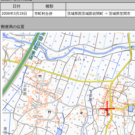
日付
種類
2006年3月19日
市町村合併
茨城県西茨城郡岩間町 ⇒ 茨城県笠間市
郵便局の位置