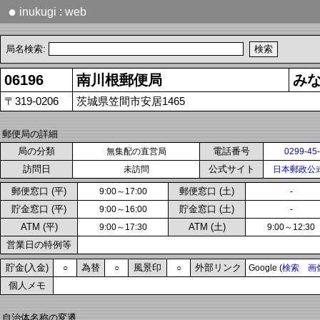
●
inukugi : web
局名検索:
06196
南川根郵便局
み
〒319-0206
茨城県笠間市安居1465
郵便局の詳細
局の分類
電話番号
無集配の直営局
0299-45
訪問日
公式サイト
未訪問
日本郵政公
郵便窓口 (平)
郵便窓口 (土)
9:00～17:00
-
貯金窓口 (平)
貯金窓口 (土)
9:00～16:00
-
ATM (平)
ATM (土)
9:00～17:30
9:00～12:30
営業日の特例等
貯金(入金)
為替
風景印
外部リンク
○
○
○
Google (
検索
画
個人メモ
自治体名称の変遷