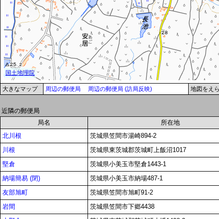
大きなマップ
周辺の郵便局
周辺の郵便局 (訪局反映)
地図をえ
近隣の郵便局
局名
所在地
北川根
茨城県笠間市湯崎894-2
川根
茨城県東茨城郡茨城町上飯沼1017
堅倉
茨城県小美玉市堅倉1443-1
納場簡易 (閉)
茨城県小美玉市納場487-1
友部旭町
茨城県笠間市旭町91-2
岩間
茨城県笠間市下郷4438