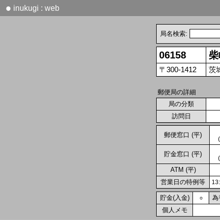
●
inukugi : web
局名検索:
06158
柴
〒300-1412
茨
郵便局の詳細
局の分類
訪問日
郵便窓口 (平)
貯金窓口 (平)
ATM (平)
営業日の特例等
1
貯金(入金)
為
○
個人メモ