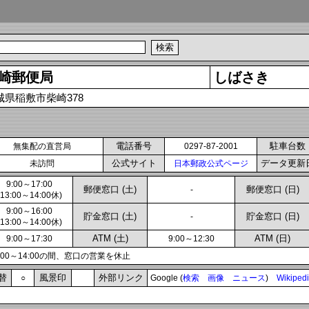
崎郵便局
しばさき
城県稲敷市柴崎378
電話番号
駐車台数
無集配の直営局
0297-87-2001
公式サイト
データ更新
未訪問
日本郵政公式ページ
9:00～17:00
郵便窓口 (土)
郵便窓口 (日)
-
(13:00～14:00休)
9:00～16:00
貯金窓口 (土)
貯金窓口 (日)
-
(13:00～14:00休)
ATM (土)
ATM (日)
9:00～17:30
9:00～12:30
3:00～14:00の間、窓口の営業を休止
替
風景印
外部リンク
○
Google (
検索
画像
ニュース
)
Wikiped