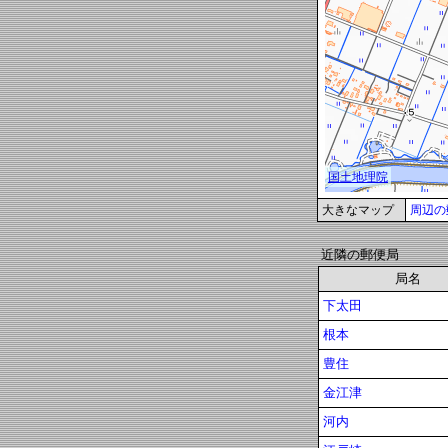
大きなマップ
周辺の
近隣の郵便局
局名
下太田
根本
豊住
金江津
河内