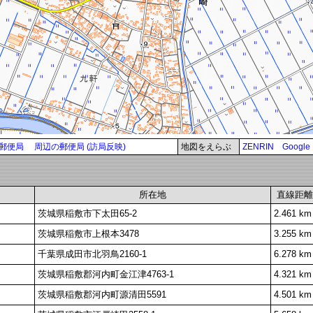
郵便局
周辺の郵便局 (訪局反映)
地図をえらぶ
ZENRIN
Google
所在地
直線距離
茨城県稲敷市下太田65-2
2.461 km
茨城県稲敷市上根本3478
3.255 km
千葉県成田市北羽鳥2160-1
6.278 km
茨城県稲敷郡河内町金江津4763-1
4.321 km
茨城県稲敷郡河内町源清田5591
4.501 km