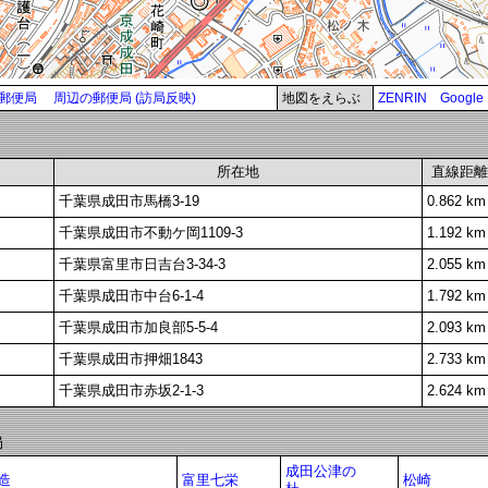
郵便局
周辺の郵便局 (訪局反映)
地図をえらぶ
ZENRIN
Google
所在地
直線距離
千葉県成田市馬橋3-19
0.862 km
千葉県成田市不動ケ岡1109-3
1.192 km
千葉県富里市日吉台3-34-3
2.055 km
千葉県成田市中台6-1-4
1.792 km
千葉県成田市加良部5-5-4
2.093 km
千葉県成田市押畑1843
2.733 km
千葉県成田市赤坂2-1-3
2.624 km
局
成田公津の
造
富里七栄
松崎