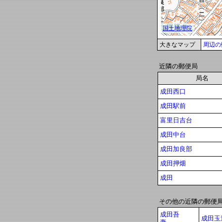
大きなマップ
周辺の
近隣の郵便局
局名
成田西口
成田駅前
富里日吉台
成田中台
成田加良部
成田押畑
成田
その他の近隣の郵便
成田吾
成田玉