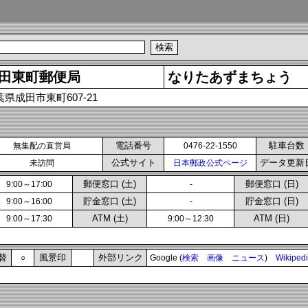
田東町郵便局
なりたあずまちょう
葉県成田市東町607-21
電話番号
駐車台数
無集配の直営局
0476-22-1550
公式サイト
データ更新
未訪問
日本郵政公式ページ
郵便窓口 (土)
郵便窓口 (日)
9:00～17:00
-
貯金窓口 (土)
貯金窓口 (日)
9:00～16:00
-
ATM (土)
ATM (日)
9:00～17:30
9:00～12:30
替
風景印
外部リンク
○
Google (
検索
画像
ニュース
)
Wikiped