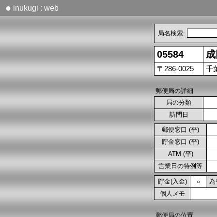
●
inukugi : web
局名検索:
05584
成
〒286-0025
千
郵便局の詳細
局の分類
訪問日
郵便窓口 (平)
貯金窓口 (平)
ATM (平)
営業日の特例等
貯金(入金)
為
○
個人メモ
郵便局の位置