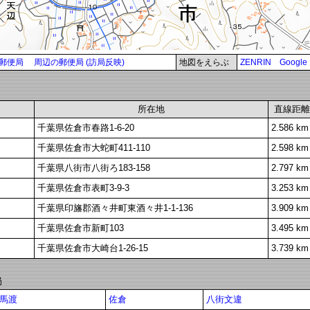
郵便局
周辺の郵便局 (訪局反映)
地図をえらぶ
ZENRIN
Google
所在地
直線距離
千葉県佐倉市春路1-6-20
2.586 km
千葉県佐倉市大蛇町411-110
2.598 km
千葉県八街市八街ろ183-158
2.797 km
千葉県佐倉市表町3-9-3
3.253 km
千葉県印旛郡酒々井町東酒々井1-1-136
3.909 km
千葉県佐倉市新町103
3.495 km
千葉県佐倉市大崎台1-26-15
3.739 km
局
馬渡
佐倉
八街文違