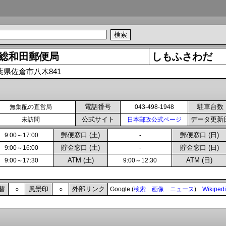
総和田郵便局
しもふさわだ
葉県佐倉市八木841
電話番号
駐車台数
無集配の直営局
043-498-1948
公式サイト
データ更新
未訪問
日本郵政公式ページ
郵便窓口 (土)
郵便窓口 (日)
9:00～17:00
-
貯金窓口 (土)
貯金窓口 (日)
9:00～16:00
-
ATM (土)
ATM (日)
9:00～17:30
9:00～12:30
替
風景印
外部リンク
○
○
Google (
検索
画像
ニュース
)
Wikiped