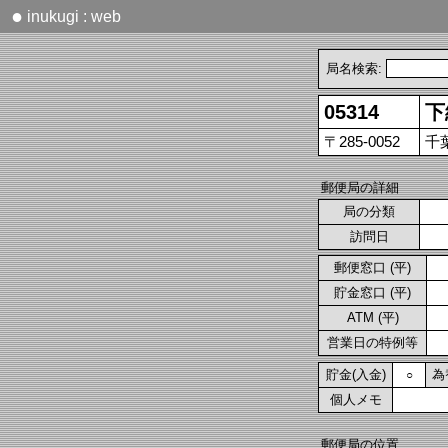
●
inukugi : web
局名検索:
05314
下
〒285-0052
千
郵便局の詳細
局の分類
訪問日
郵便窓口 (平)
貯金窓口 (平)
ATM (平)
営業日の特例等
貯金(入金)
為
○
個人メモ
郵便局の位置