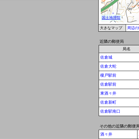
大きなマップ
周辺の
近隣の郵便局
局名
佐倉城
佐倉大蛇
榎戸駅前
佐倉駅前
東酒々井
佐倉新町
佐倉駅南口
その他の近隣の郵便
酒々井