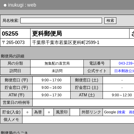
●
inukugi : web
局名検索:
05255
更科郵便局
〒265-0073
千葉県千葉市若葉区更科町2599-1
郵便局の詳細
局の分類
電話番号
無集配の直営局
043-239
訪問日
公式サイト
未訪問
日本郵政公
郵便窓口 (平)
郵便窓口 (土)
9:00～17:00
-
貯金窓口 (平)
貯金窓口 (土)
9:00～16:00
-
ATM (平)
ATM (土)
9:00～17:30
9:00～12:30
営業日の特例等
貯金(入金)
為替
風景印
外部リンク
○
○
Google (
検索
画
個人メモ
郵便局のうごき