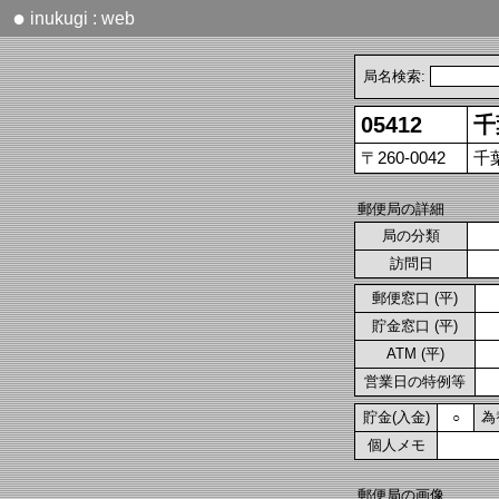
●
inukugi : web
局名検索:
05412
千
〒260-0042
千
郵便局の詳細
局の分類
訪問日
郵便窓口 (平)
貯金窓口 (平)
ATM (平)
営業日の特例等
貯金(入金)
為
○
個人メモ
郵便局の画像