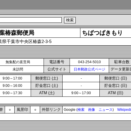
葉椿森郵便局
ちばつばきもり
葉県千葉市中央区椿森2-3-5
電話番号
駐車台数
無集配の直営局
043-254-5010
公式サイト
データ更新
未訪問
日本郵政公式ページ
郵便窓口 (土)
郵便窓口 (日)
9:00～17:00
-
貯金窓口 (土)
貯金窓口 (日)
9:00～16:00
-
ATM (土)
ATM (日)
9:00～17:30
9:00～17:00
替
風景印
外部リンク
○
○
Google (
検索
画像
ニュース
)
Wikiped