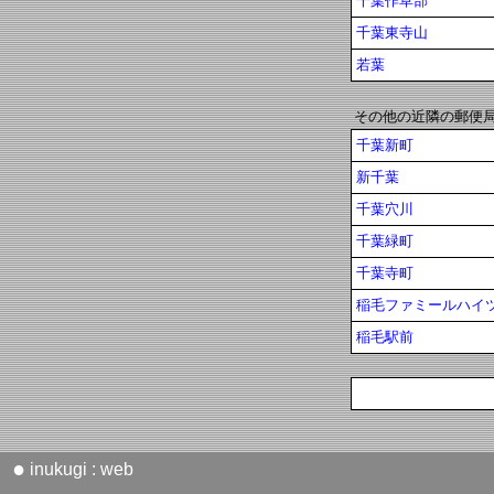
千葉作草部
千葉東寺山
若葉
その他の近隣の郵便
千葉新町
新千葉
千葉穴川
千葉緑町
千葉寺町
稲毛ファミールハイ
稲毛駅前
●
inukugi : web