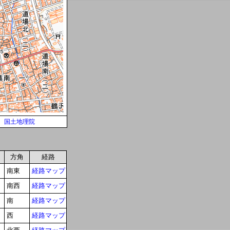
国土地理院
方角
経路
南東
経路マップ
南西
経路マップ
南
経路マップ
西
経路マップ