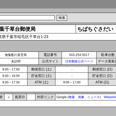
葉千草台郵便局
ちばちぐさだい
葉県千葉市稲毛区千草台1-23
電話番号
駐車台数
無集配の直営局
043-254-5017
公式サイト
データ更新
未訪問
日本郵政公式ページ
郵便窓口 (土)
郵便窓口 (日)
9:00～17:00
-
貯金窓口 (土)
貯金窓口 (日)
9:00～16:00
-
ATM (土)
ATM (日)
9:00～17:30
9:00～17:00
替
風景印
外部リンク
○
Google (
検索
画像
ニュース
)
Wikiped