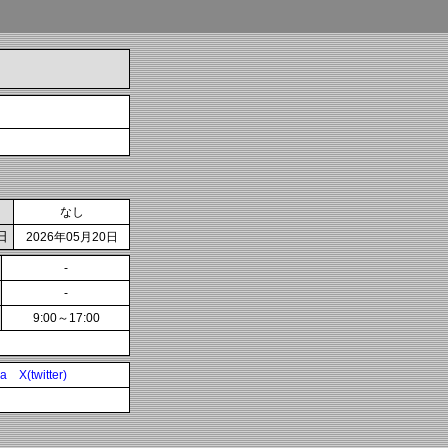
なし
日
2026年05月20日
-
-
9:00～17:00
ia
X(twitter)