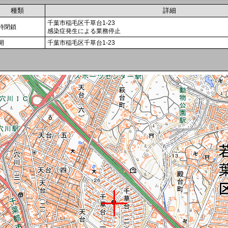
種類
詳細
千葉市稲毛区千草台1-23
時閉鎖
感染症発生による業務停止
開
千葉市稲毛区千草台1-23