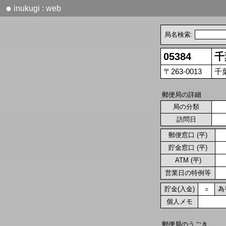
●
inukugi : web
局名検索:
05384
千
〒263-0013
千
郵便局の詳細
局の分類
訪問日
郵便窓口 (平)
貯金窓口 (平)
ATM (平)
営業日の特例等
貯金(入金)
為
○
個人メモ
郵便局のうごき