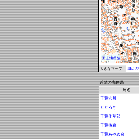
大きなマップ
周辺の
近隣の郵便局
局名
千葉穴川
とどろき
千葉作草部
千葉椿森
千葉あやめ台