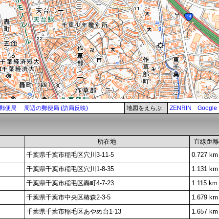
郵便局
周辺の郵便局 (訪局反映)
地図をえらぶ
ZENRIN
Google
所在地
直線距離
千葉県千葉市稲毛区穴川3-11-5
0.727 km
千葉県千葉市稲毛区穴川1-8-35
1.131 km
千葉県千葉市稲毛区轟町4-7-23
1.115 km
千葉県千葉市中央区椿森2-3-5
1.679 km
千葉県千葉市稲毛区あやめ台1-13
1.657 km