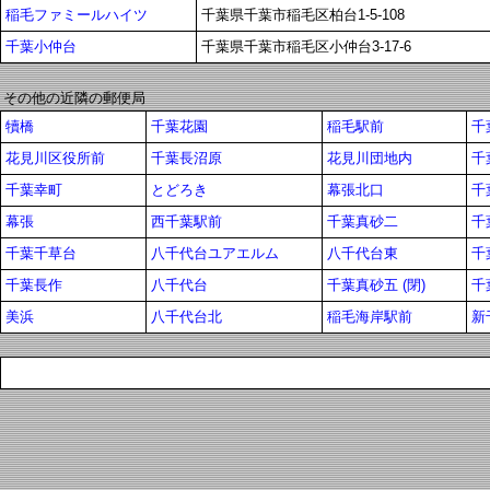
稲毛ファミールハイツ
千葉県千葉市稲毛区柏台1-5-108
千葉小仲台
千葉県千葉市稲毛区小仲台3-17-6
その他の近隣の郵便局
犢橋
千葉花園
稲毛駅前
千
花見川区役所前
千葉長沼原
花見川団地内
千
千葉幸町
とどろき
幕張北口
千
幕張
西千葉駅前
千葉真砂二
千
千葉千草台
八千代台ユアエルム
八千代台東
千
千葉長作
八千代台
千葉真砂五 (閉)
千
美浜
八千代台北
稲毛海岸駅前
新