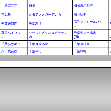
千葉宮野木
稲毛
稲毛海岸駅前
花見川
幕張テクノガーデン内
稲毛駅前
稲毛ファミールハイ
千葉磯辺西
千葉高浜
ツ
幕張ベイタウ
ワールドビジネスガーデン
千葉中央市場内
ン
内
(閉)
千葉あやめ台
千葉幕張本郷
千葉幕張西
八千代台西
千葉幸町
千葉緑町