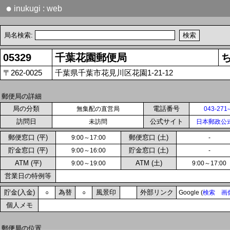
●
inukugi : web
局名検索:
05329
千葉花園郵便局
〒262-0025
千葉県千葉市花見川区花園1-21-12
郵便局の詳細
局の分類
電話番号
無集配の直営局
043-271
訪問日
公式サイト
未訪問
日本郵政公
郵便窓口 (平)
郵便窓口 (土)
9:00～17:00
-
貯金窓口 (平)
貯金窓口 (土)
9:00～16:00
-
ATM (平)
ATM (土)
9:00～19:00
9:00～17:00
営業日の特例等
貯金(入金)
為替
風景印
外部リンク
○
○
Google (
検索
画
個人メモ
郵便局の位置