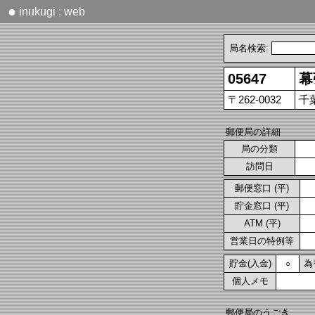
●
inukugi : web
局名検索:
05647
幕
〒262-0032
千
郵便局の詳細
局の分類
訪問日
郵便窓口 (平)
貯金窓口 (平)
ATM (平)
営業日の特例等
貯金(入金)
為
○
個人メモ
郵便局のうごき