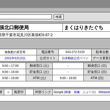
張北口郵便局
まくはりきたぐち
葉県千葉市花見川区幕張町6-87-2
電話番号
駐車台数
無集配の直営局
043-272-5150
公式サイト
データ更新
2001年9月10日
日本郵政公式ページ
郵便窓口 (土)
郵便窓口 (日)
9:00～17:00
-
貯金窓口 (土)
貯金窓口 (日)
9:00～16:00
-
ATM (土)
ATM (日)
9:00～19:00
9:00～18:00
替
風景印
外部リンク
○
Google (
検索
画像
ニュース
)
Wikiped