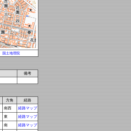
国土地理院
備考
方角
経路
南西
経路マップ
東
経路マップ
南
経路マップ