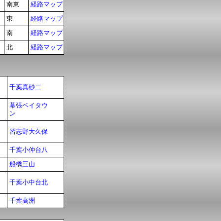
南東
経路マップ
東
経路マップ
南
経路マップ
北
経路マップ
千葉真砂二
幕張ベイタウ
ン
習志野大久保
千葉小仲台八
船橋三山
千葉小中台北
千葉高洲