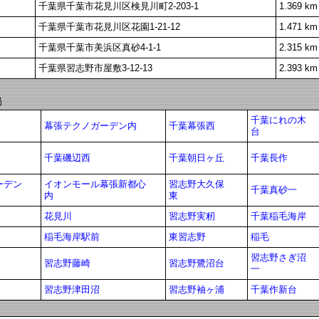
千葉県千葉市花見川区検見川町2-203-1
1.369 km
千葉県千葉市花見川区花園1-21-12
1.471 km
千葉県千葉市美浜区真砂4-1-1
2.315 km
千葉県習志野市屋敷3-12-13
2.393 km
局
千葉にれの木
幕張テクノガーデン内
千葉幕張西
台
千葉磯辺西
千葉朝日ヶ丘
千葉長作
ーデン
イオンモール幕張新都心
習志野大久保
千葉真砂一
内
東
花見川
習志野実籾
千葉稲毛海岸
稲毛海岸駅前
東習志野
稲毛
習志野さぎ沼
習志野藤崎
習志野鷺沼台
一
習志野津田沼
習志野袖ヶ浦
千葉作新台