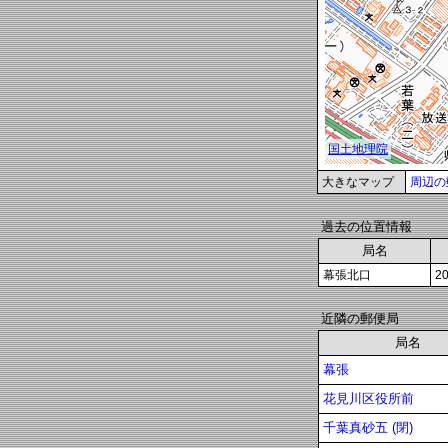
大きなマップ
周辺の
過去の位置情報
局名
幕張北口
2
近隣の郵便局
局名
幕張
花見川区役所前
千葉真砂五 (閉)