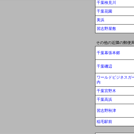
千葉検見川
千葉花園
美浜
習志野屋敷
その他の近隣の郵便
千葉幕張本郷
千葉磯辺
ワールドビジネスガ
内
千葉宮野木
千葉高浜
習志野秋津
稲毛駅前