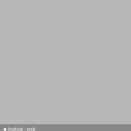
●
inukugi : web