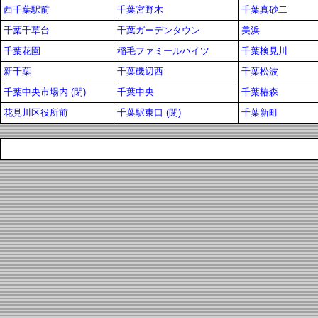
西千葉駅前
千葉宮野木
千葉真砂二
千葉千草台
千葉ガーデンタウン
美浜
千葉花園
稲毛ファミールハイツ
千葉検見川
新千葉
千葉磯辺西
千葉松波
千葉中央市場内 (閉)
千葉中央
千葉椿森
花見川区役所前
千葉駅東口 (閉)
千葉新町