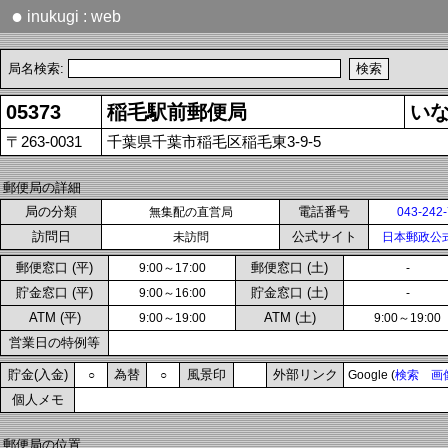
●
inukugi : web
局名検索:
05373
稲毛駅前郵便局
い
〒263-0031
千葉県千葉市稲毛区稲毛東3-9-5
郵便局の詳細
局の分類
電話番号
無集配の直営局
043-242
訪問日
公式サイト
未訪問
日本郵政公
郵便窓口 (平)
郵便窓口 (土)
9:00～17:00
-
貯金窓口 (平)
貯金窓口 (土)
9:00～16:00
-
ATM (平)
ATM (土)
9:00～19:00
9:00～19:00
営業日の特例等
貯金(入金)
為替
風景印
外部リンク
○
○
Google (
検索
画
個人メモ
郵便局の位置