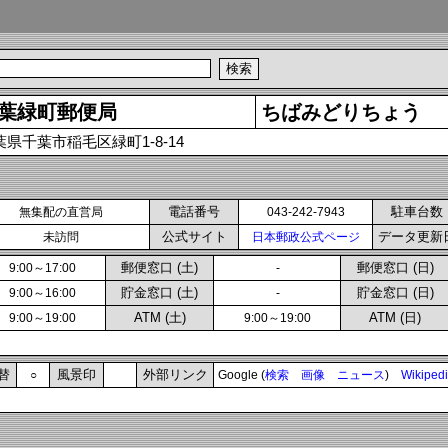
葉緑町郵便局
ちばみどりちょう
葉県千葉市稲毛区緑町1-8-14
電話番号
駐車台数
無集配の直営局
043-242-7943
公式サイト
データ更新
未訪問
日本郵政公式ページ
郵便窓口 (土)
郵便窓口 (日)
9:00～17:00
-
貯金窓口 (土)
貯金窓口 (日)
9:00～16:00
-
ATM (土)
ATM (日)
9:00～19:00
9:00～19:00
替
風景印
外部リンク
○
Google (
検索
画像
ニュース
)
Wikiped