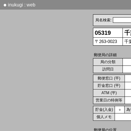
●
inukugi : web
局名検索:
05319
千
〒263-0023
千
郵便局の詳細
局の分類
訪問日
郵便窓口 (平)
貯金窓口 (平)
ATM (平)
営業日の特例等
貯金(入金)
為
○
個人メモ
郵便局の位置