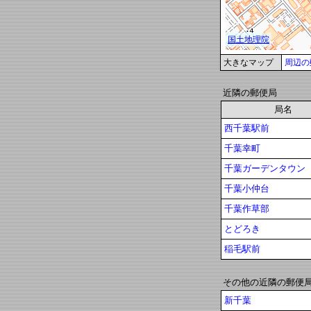
大きなマップ
周辺の
近隣の郵便局
局名
西千葉駅前
千葉幸町
千葉ガーデンタウン
千葉小仲台
千葉作草部
とどろき
稲毛駅前
その他の近隣の郵便
新千葉