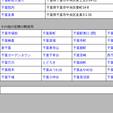
千葉駅前大通り
千葉県千葉市中央区富士見1-14-11
千葉院内
千葉県千葉市中央区要町14-8
千葉亥鼻
千葉県千葉市中央区亥鼻3-1-16
その他の近隣の郵便局
千葉市場前
千葉新町
千葉駅東口 (閉)
千
千葉椿森
千葉道場
千葉寺町
千
新千葉
千葉東寺山
千葉都町
千
千葉ガーデンタウン
千葉千草台
千葉宮崎
西
千葉穴川
とどろき
千葉緑町
千
千葉桜木
千葉みつわ台
千葉あやめ台
千
千葉千城
千葉小仲台
千葉長沼原
千