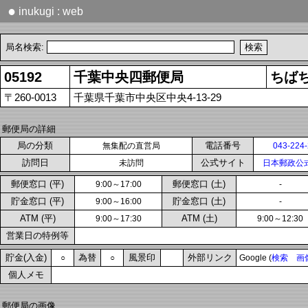
●
inukugi : web
局名検索:
05192
千葉中央四郵便局
ちば
〒260-0013
千葉県千葉市中央区中央4-13-29
郵便局の詳細
局の分類
電話番号
無集配の直営局
043-224
訪問日
公式サイト
未訪問
日本郵政公
郵便窓口 (平)
郵便窓口 (土)
9:00～17:00
-
貯金窓口 (平)
貯金窓口 (土)
9:00～16:00
-
ATM (平)
ATM (土)
9:00～17:30
9:00～12:30
営業日の特例等
貯金(入金)
為替
風景印
外部リンク
○
○
Google (
検索
画
個人メモ
郵便局の画像