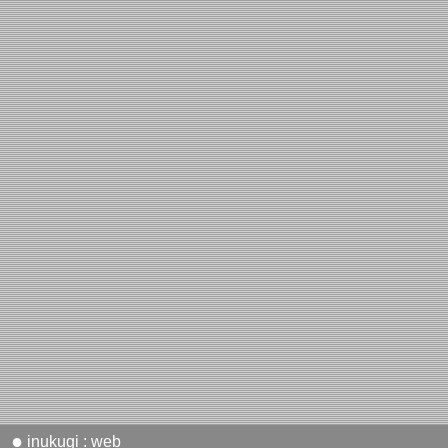
●
inukugi : web