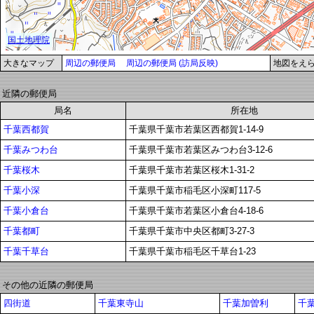
大きなマップ
周辺の郵便局
周辺の郵便局 (訪局反映)
地図をえ
近隣の郵便局
局名
所在地
千葉西都賀
千葉県千葉市若葉区西都賀1-14-9
千葉みつわ台
千葉県千葉市若葉区みつわ台3-12-6
千葉桜木
千葉県千葉市若葉区桜木1-31-2
千葉小深
千葉県千葉市稲毛区小深町117-5
千葉小倉台
千葉県千葉市若葉区小倉台4-18-6
千葉都町
千葉県千葉市中央区都町3-27-3
千葉千草台
千葉県千葉市稲毛区千草台1-23
その他の近隣の郵便局
四街道
千葉東寺山
千葉加曽利
千