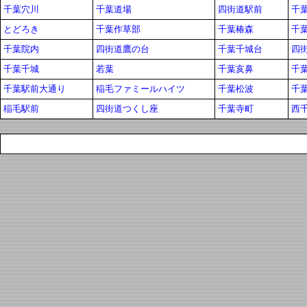
千葉穴川
千葉道場
四街道駅前
千
とどろき
千葉作草部
千葉椿森
千
千葉院内
四街道鷹の台
千葉千城台
四
千葉千城
若葉
千葉亥鼻
千
千葉駅前大通り
稲毛ファミールハイツ
千葉松波
千
稲毛駅前
四街道つくし座
千葉寺町
西