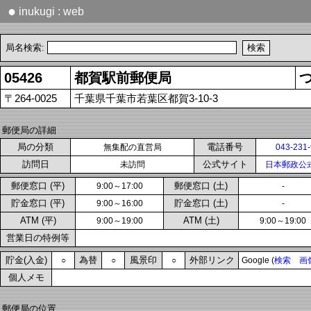
●
inukugi : web
局名検索:
05426
都賀駅前郵便局
〒264-0025
千葉県千葉市若葉区都賀3-10-3
郵便局の詳細
局の分類
電話番号
無集配の直営局
043-231
訪問日
公式サイト
未訪問
日本郵政公
郵便窓口 (平)
郵便窓口 (土)
9:00～17:00
-
貯金窓口 (平)
貯金窓口 (土)
9:00～16:00
-
ATM (平)
ATM (土)
9:00～19:00
9:00～19:00
営業日の特例等
貯金(入金)
為替
風景印
外部リンク
○
○
○
Google (
検索
画
個人メモ
郵便局の位置