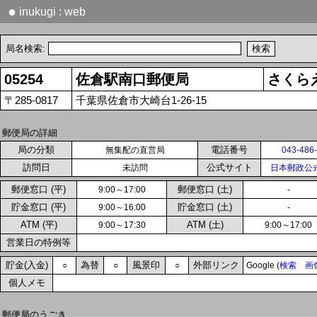
●
inukugi : web
局名検索:
05254
佐倉駅南口郵便局
さくら
〒285-0817
千葉県佐倉市大崎台1-26-15
郵便局の詳細
局の分類
電話番号
無集配の直営局
043-486
訪問日
公式サイト
未訪問
日本郵政公
郵便窓口 (平)
郵便窓口 (土)
9:00～17:00
-
貯金窓口 (平)
貯金窓口 (土)
9:00～16:00
-
ATM (平)
ATM (土)
9:00～17:30
9:00～17:00
営業日の特例等
貯金(入金)
為替
風景印
外部リンク
○
○
○
Google (
検索
画
個人メモ
郵便局のうごき