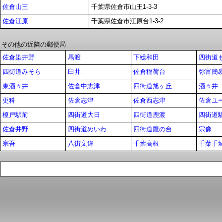
佐倉山王
千葉県佐倉市山王1-3-3
佐倉江原
千葉県佐倉市江原台1-3-2
その他の近隣の郵便局
佐倉染井野
馬渡
下総和田
四街道
四街道みそら
臼井
佐倉稲荷台
弥富簡
東酒々井
佐倉中志津
四街道旭ヶ丘
酒々井
更科
佐倉志津
佐倉西志津
佐倉ユ
榎戸駅前
四街道大日
四街道鹿渡
四街道
佐倉井野
四街道めいわ
四街道鷹の台
宗像
宗吾
八街文違
千葉高根
千葉千