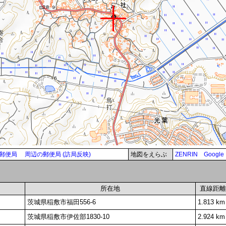
郵便局
周辺の郵便局 (訪局反映)
地図をえらぶ
ZENRIN
Google
所在地
直線距離
茨城県稲敷市福田556-6
1.813 km
茨城県稲敷市伊佐部1830-10
2.924 km