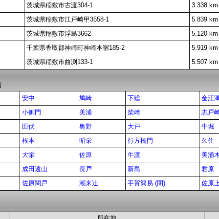
茨城県稲敷市古渡304-1
3.338 km
茨城県稲敷市江戸崎甲3558-1
5.839 km
茨城県稲敷市浮島3662
5.120 km
千葉県香取郡神崎町神崎本宿185-2
5.919 km
茨城県稲敷市曲渕133-1
5.507 km
局
安中
鳩崎
下総
金江
小御門
美浦
柴崎
志戸崎
田伏
奥野
大戸
牛堀
根本
昭栄
行方橋門
久住
大栄
佐原
牛渡
美浦
成田遠山
長戸
新島
君原
佐原関戸
潮来辻
手賀簡易 (閉)
佐原
所在地