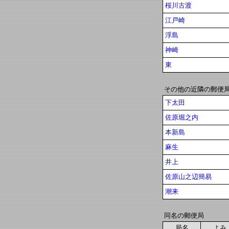
桜川古渡
江戸崎
浮島
神崎
東
その他の近隣の郵便
下太田
佐原堀之内
本新島
麻生
井上
佐原山之辺簡易
潮来
同名の郵便局
局名
よみ