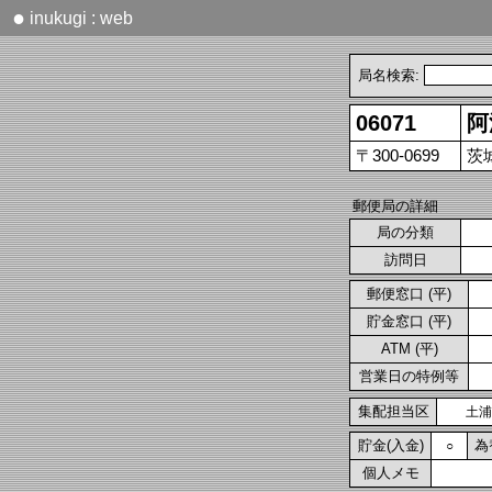
●
inukugi : web
局名検索:
06071
阿
〒300-0699
茨
郵便局の詳細
局の分類
訪問日
郵便窓口 (平)
貯金窓口 (平)
ATM (平)
営業日の特例等
集配担当区
土浦
貯金(入金)
為
○
個人メモ