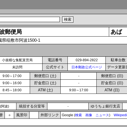
波郵便局
あば
城県稲敷市阿波1500-1
電話番号
駐車台数
小規模な集配直営局
029-894-2822
公式サイト
データ更新
未訪問
日本郵政公式ページ
郵便窓口 (土)
郵便窓口 (日)
9:00～17:00
-
貯金窓口 (土)
貯金窓口 (日)
9:00～16:00
-
ATM (土)
ATM (日)
8:45～18:00
9:00～17:00
統括する分室等
ゆうちょ銀行支店
(阿波)
-
替
風景印
外部リンク
○
Google (
検索
画像
ニュース
)
Wikiped