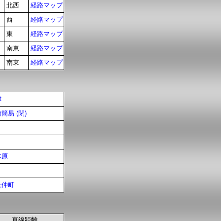
北西
経路マップ
西
経路マップ
東
経路マップ
南東
経路マップ
南東
経路マップ
津
簡易 (閉)
木原
上仲町
直線距離