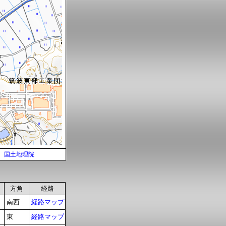
国土地理院
方角
経路
南西
経路マップ
東
経路マップ