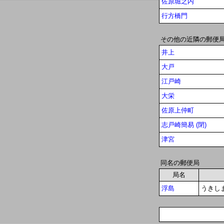
佐原堀之内
行方橋門
その他の近隣の郵便
井上
大戸
江戸崎
大栄
佐原上仲町
志戸崎簡易 (閉)
津宮
同名の郵便局
局名
浮島
うきし