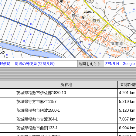
郵便局
周辺の郵便局 (訪局反映)
地図をえらぶ
ZENRIN
Google
所在地
直線距離
茨城県稲敷市伊佐部1830-10
4.201 km
茨城県行方市麻生1157
5.219 km
茨城県稲敷市阿波1500-1
5.120 km
茨城県稲敷市古渡304-1
7.067 km
茨城県稲敷市曲渕133-1
6.994 km