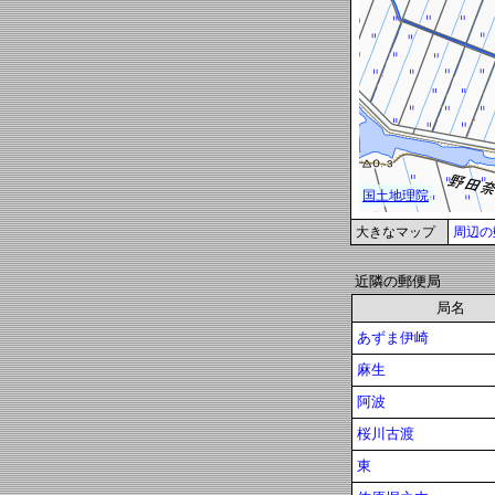
大きなマップ
周辺の
近隣の郵便局
局名
あずま伊崎
麻生
阿波
桜川古渡
東