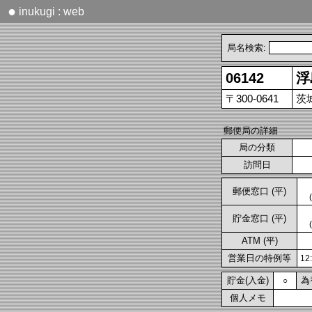
●
inukugi : web
局名検索:
06142
浮
〒300-0641
茨
郵便局の詳細
局の分類
訪問日
郵便窓口 (平)
貯金窓口 (平)
ATM (平)
営業日の特例等
1
貯金(入金)
為
○
個人メモ