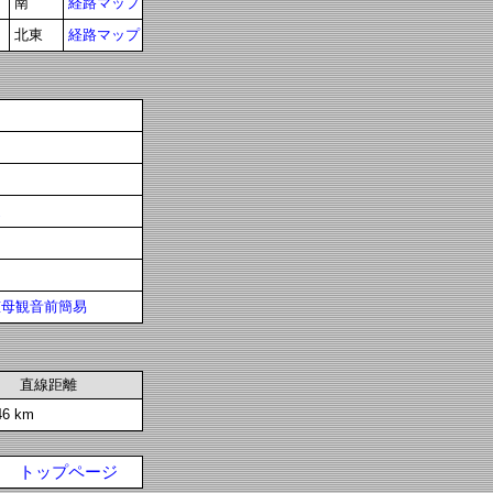
南
経路マップ
北東
経路マップ
辻
慈母観音前簡易
直線距離
46 km
トップページ