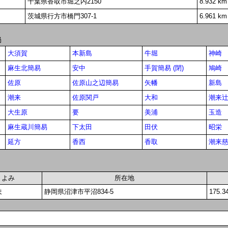
千葉県香取市堀之内2150
8.932 km
茨城県行方市橋門307-1
6.961 km
局
大須賀
本新島
牛堀
神崎
麻生北簡易
安中
手賀簡易 (閉)
鳩崎
佐原
佐原山之辺簡易
矢幡
新島
潮来
佐原関戸
大和
潮来
大生原
要
美浦
玉造
麻生蔵川簡易
下太田
田伏
昭栄
延方
香西
香取
潮来
よみ
所在地
ま
静岡県沼津市平沼834-5
175.3