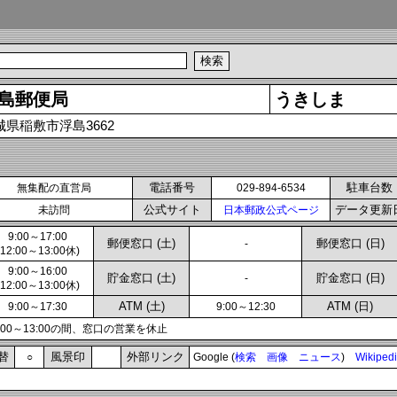
島郵便局
うきしま
城県稲敷市浮島3662
電話番号
駐車台数
無集配の直営局
029-894-6534
公式サイト
データ更新
未訪問
日本郵政公式ページ
9:00～17:00
郵便窓口 (土)
郵便窓口 (日)
-
(12:00～13:00休)
9:00～16:00
貯金窓口 (土)
貯金窓口 (日)
-
(12:00～13:00休)
ATM (土)
ATM (日)
9:00～17:30
9:00～12:30
2:00～13:00の間、窓口の営業を休止
替
風景印
外部リンク
○
Google (
検索
画像
ニュース
)
Wikiped