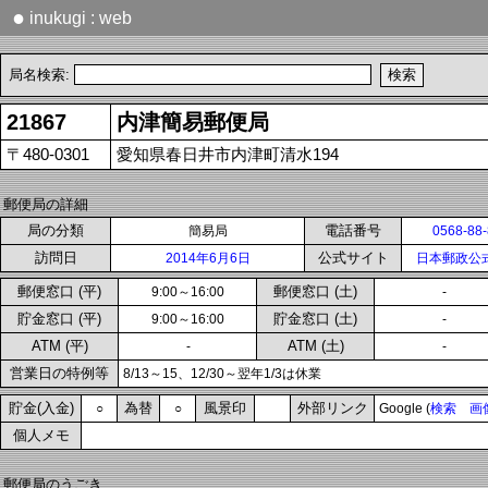
●
inukugi : web
局名検索:
21867
内津簡易郵便局
〒480-0301
愛知県春日井市内津町清水194
郵便局の詳細
局の分類
電話番号
簡易局
0568-88
訪問日
公式サイト
2014年6月6日
日本郵政公
郵便窓口 (平)
郵便窓口 (土)
9:00～16:00
-
貯金窓口 (平)
貯金窓口 (土)
9:00～16:00
-
ATM (平)
ATM (土)
-
-
営業日の特例等
8/13～15、12/30～翌年1/3は休業
貯金(入金)
為替
風景印
外部リンク
○
○
Google (
検索
画
個人メモ
郵便局のうごき