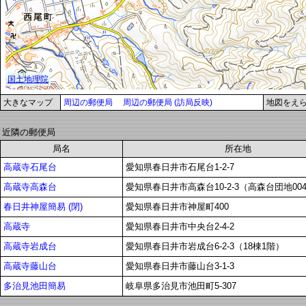
大きなマップ
周辺の郵便局
周辺の郵便局 (訪局反映)
地図をえ
近隣の郵便局
局名
所在地
高蔵寺石尾台
愛知県春日井市石尾台1-2-7
高蔵寺高森台
愛知県春日井市高森台10-2-3（高森台団地00
春日井神屋簡易 (閉)
愛知県春日井市神屋町400
高蔵寺
愛知県春日井市中央台2-4-2
高蔵寺岩成台
愛知県春日井市岩成台6-2-3（18棟1階）
高蔵寺藤山台
愛知県春日井市藤山台3-1-3
多治見池田簡易
岐阜県多治見市池田町5-307