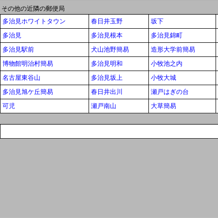
その他の近隣の郵便局
多治見ホワイトタウン
春日井玉野
坂下
多治見
多治見根本
多治見錦町
多治見駅前
犬山池野簡易
造形大学前簡易
博物館明治村簡易
多治見明和
小牧池之内
名古屋東谷山
多治見坂上
小牧大城
多治見旭ケ丘簡易
春日井出川
瀬戸はぎの台
可児
瀬戸南山
大草簡易