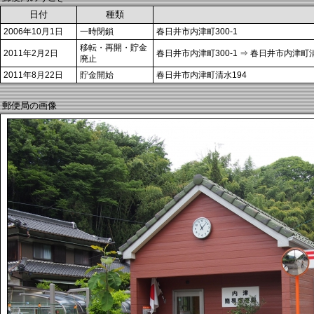
日付
種類
2006年10月1日
一時閉鎖
春日井市内津町300-1
移転・再開・貯金
2011年2月2日
春日井市内津町300-1 ⇒ 春日井市内津町清
廃止
2011年8月22日
貯金開始
春日井市内津町清水194
郵便局の画像