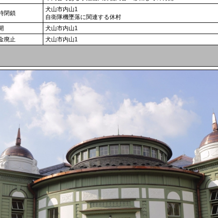
犬山市内山1
時閉鎖
自衛隊機墜落に関連する休村
開
犬山市内山1
金廃止
犬山市内山1