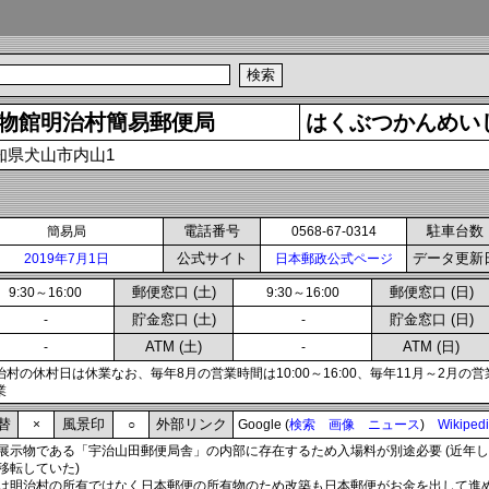
物館明治村簡易郵便局
はくぶつかんめい
知県犬山市内山1
電話番号
駐車台数
簡易局
0568-67-0314
公式サイト
データ更新
2019年7月1日
日本郵政公式ページ
郵便窓口 (土)
郵便窓口 (日)
9:30～16:00
9:30～16:00
貯金窓口 (土)
貯金窓口 (日)
-
-
ATM (土)
ATM (日)
-
-
治村の休村日は休業なお、毎年8月の営業時間は10:00～16:00、毎年11月～2月の営業時
業
替
風景印
外部リンク
×
○
Google (
検索
画像
ニュース
)
Wikiped
展示物である「宇治山田郵便局舎」の内部に存在するため入場料が別途必要 (近年
移転していた)
は明治村の所有ではなく日本郵便の所有物のため改築も日本郵便がお金を出して進