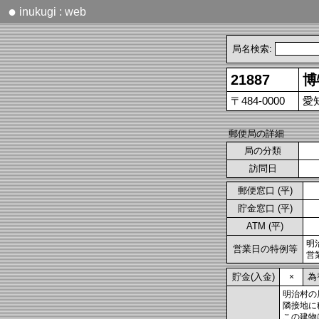
●
inukugi : web
局名検索:
21887
博
〒484-0000
愛
郵便局の詳細
局の分類
訪問日
郵便窓口 (平)
貯金窓口 (平)
ATM (平)
明
営業日の特例等
営
貯金(入金)
為
×
明治村の
隣接地に
この建物