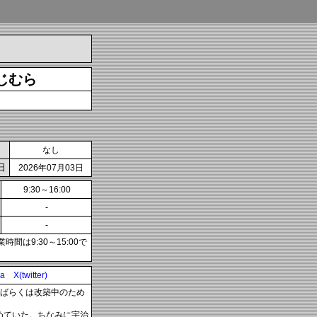
じむら
なし
日
2026年07月03日
9:30～16:00
-
-
間は9:30～15:00で
ia
X(twitter)
しばらくは改築中のため
めていた。ちなみに宇治