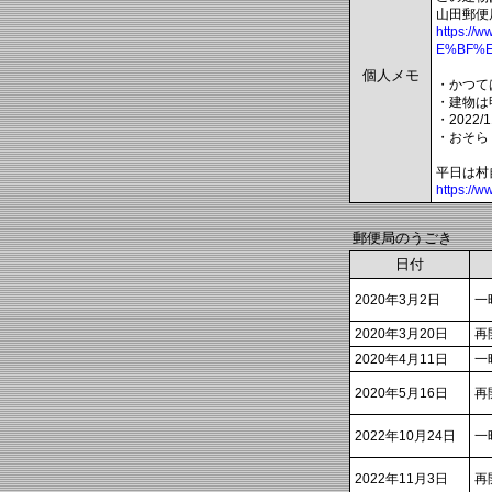
山田郵便
https:
E%BF%E
個人メモ
・かつて
・建物は
・202
・おそら
平日は村
https://
郵便局のうごき
日付
2020年3月2日
一
2020年3月20日
再
2020年4月11日
一
2020年5月16日
再
2022年10月24日
一
2022年11月3日
再