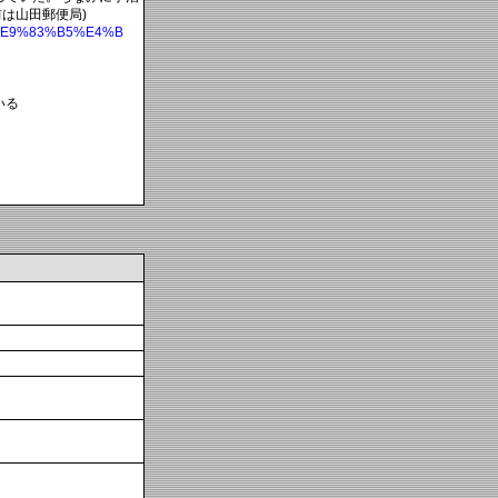
は山田郵便局)
0%E9%83%B5%E4%B
いる