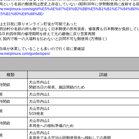
局という名前の郵便局は歴史上存在していない (昭和30年に伊勢郵便局に改称する前
//www.meijimura.com/sight/%E5%AE%87%E6%B2%BB%E5%B1%B1%E7%94%B
5%B1%80%E8%88%8E/
は土日祝に限りオンライン貯金が可能であった
明治村や名鉄の持ち物ではなく日本郵便の所有資産。修復費も日本郵便が負担して
2/11/3 約四年間の修理期間を終えて元の建物に戻り営業再開
く国内で唯一の入場料を払わないと訪問不可な郵便局 (万博除く)
自体が休業していることも多いので行く前に要確認
www.meijimura.com/guide/open/
種類
詳細
犬山市内山1
時閉鎖
閉鎖当日の発表。施設閉鎖のため
開
犬山市内山1
時閉鎖
犬山市内山1
犬山市内山1
開
5/19発表
犬山市内山1
時閉鎖
本局舎への移転準備のため
犬山市内山1
開
本局舎である宇治山田郵便局舎へ移転しての再開