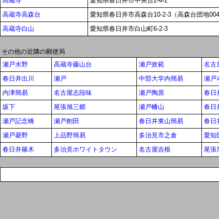
高蔵寺
愛知県春日井市中央台2-4-2
高蔵寺高森台
愛知県春日井市高森台10-2-3（高森台団地00
高蔵寺白山
愛知県春日井市白山町6-2-3
その他の近隣の郵便局
瀬戸水野
高蔵寺藤山台
瀬戸效範
名古
春日井出川
瀬戸
中部大学内簡易
瀬戸
内津簡易
名古屋志段味
瀬戸陶原
春日
坂下
尾張旭三郷
瀬戸幡山
春日
瀬戸記念橋
瀬戸刎田
春日井東山簡易
春日
瀬戸菱野
上品野簡易
多治見市之倉
愛知
春日井篠木
多治見ホワイトタウン
名古屋吉根
尾張