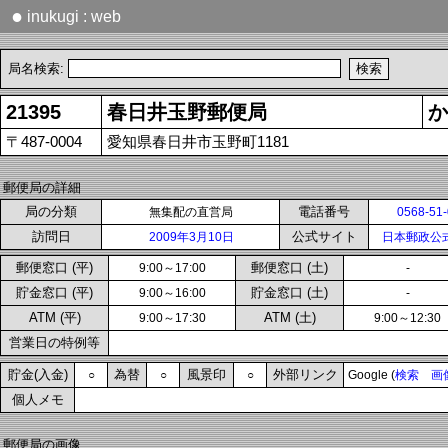
●
inukugi : web
局名検索:
21395
春日井玉野郵便局
か
〒487-0004
愛知県春日井市玉野町1181
郵便局の詳細
局の分類
電話番号
無集配の直営局
0568-51
訪問日
公式サイト
2009年3月10日
日本郵政公
郵便窓口 (平)
郵便窓口 (土)
9:00～17:00
-
貯金窓口 (平)
貯金窓口 (土)
9:00～16:00
-
ATM (平)
ATM (土)
9:00～17:30
9:00～12:30
営業日の特例等
貯金(入金)
為替
風景印
外部リンク
○
○
○
Google (
検索
画
個人メモ
郵便局の画像