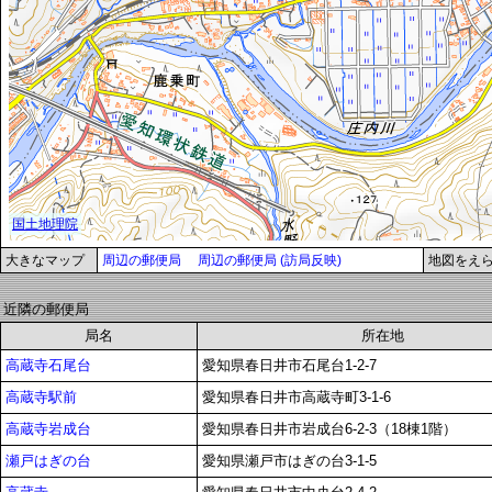
大きなマップ
周辺の郵便局
周辺の郵便局 (訪局反映)
地図をえ
近隣の郵便局
局名
所在地
高蔵寺石尾台
愛知県春日井市石尾台1-2-7
高蔵寺駅前
愛知県春日井市高蔵寺町3-1-6
高蔵寺岩成台
愛知県春日井市岩成台6-2-3（18棟1階）
瀬戸はぎの台
愛知県瀬戸市はぎの台3-1-5