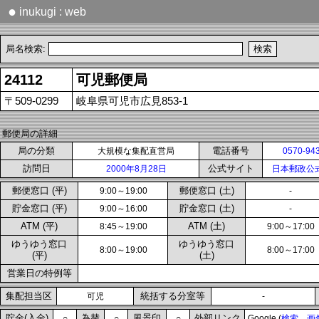
●
inukugi : web
局名検索:
24112
可児郵便局
〒509-0299
岐阜県可児市広見853-1
郵便局の詳細
局の分類
電話番号
大規模な集配直営局
0570-94
訪問日
公式サイト
2000年8月28日
日本郵政公
郵便窓口 (平)
郵便窓口 (土)
9:00～19:00
-
貯金窓口 (平)
貯金窓口 (土)
9:00～16:00
-
ATM (平)
ATM (土)
8:45～19:00
9:00～17:00
ゆうゆう窓口
ゆうゆう窓口
8:00～19:00
8:00～17:00
(平)
(土)
営業日の特例等
集配担当区
統括する分室等
可児
-
貯金(入金)
為替
風景印
外部リンク
○
○
○
Google (
検索
画