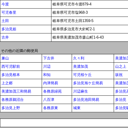
今渡
岐阜県可児市今渡879-4
可児春里
岐阜県可児市塩968-3
土田
岐阜県可児市土田1359-5
多治見姫
岐阜県多治見市大針町2-1
古井
岐阜県美濃加茂市森山町1-6-43
その他の近隣の郵便局
兼山
下古井
久々利
美濃加
西可児駅前
川辺
美濃加茂
山之上
多治見根本
和知
可児桜ケ丘
坂祝
上之郷
内津簡易
多治見旭ケ丘簡易
美濃加
美濃加茂三和簡易
各務原緑苑
川辺麻生
多治見
各務原鵜沼台
八百津
多治見池田簡易
多治見
多治見上野
各務原東
城東
多治見