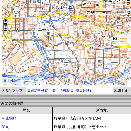
大きなマップ
周辺の郵便局
周辺の郵便局 (訪局反映)
地図をえ
近隣の郵便局
局名
所在地
可児羽崎
岐阜県可児市羽崎大坪473-4
伏見
岐阜県可児郡御嵩町上恵土850