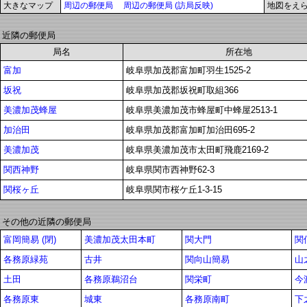
大きなマップ
周辺の郵便局
周辺の郵便局 (訪局反映)
地図をえ
近隣の郵便局
局名
所在地
富加
岐阜県加茂郡富加町羽生1525-2
坂祝
岐阜県加茂郡坂祝町取組366
美濃加茂蜂屋
岐阜県美濃加茂市蜂屋町中蜂屋2513-1
加治田
岐阜県加茂郡富加町加治田695-2
美濃加茂
岐阜県美濃加茂市太田町飛鹿2169-2
関西神野
岐阜県関市西神野62-3
関桜ヶ丘
岐阜県関市桜ケ丘1-3-15
その他の近隣の郵便局
富岡簡易 (閉)
美濃加茂太田本町
関大門
関
各務原緑苑
古井
関向山簡易
山
土田
各務原鵜沼台
関栄町
今
各務原東
城東
各務原南町
下