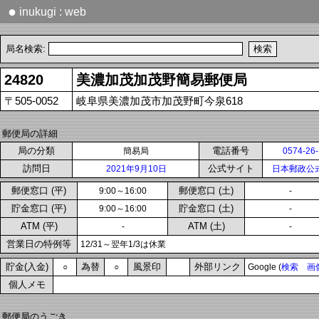
●
inukugi : web
局名検索:
24820
美濃加茂加茂野簡易郵便局
〒505-0052
岐阜県美濃加茂市加茂野町今泉618
郵便局の詳細
局の分類
電話番号
簡易局
0574-26
訪問日
公式サイト
2021年9月10日
日本郵政公
郵便窓口 (平)
郵便窓口 (土)
9:00～16:00
-
貯金窓口 (平)
貯金窓口 (土)
9:00～16:00
-
ATM (平)
ATM (土)
-
-
営業日の特例等
12/31～翌年1/3は休業
貯金(入金)
為替
風景印
外部リンク
○
○
Google (
検索
画
個人メモ
郵便局のうごき