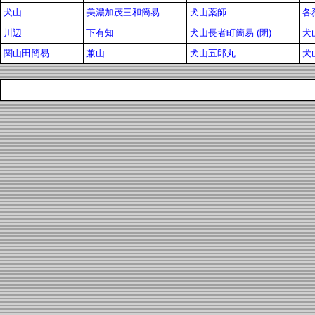
犬山
美濃加茂三和簡易
犬山薬師
各
川辺
下有知
犬山長者町簡易 (閉)
犬
関山田簡易
兼山
犬山五郎丸
犬