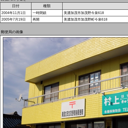
日付
種類
2004年11月1日
一時閉鎖
美濃加茂市加茂野今泉618
2005年7月19日
再開
美濃加茂市加茂野町今泉618
郵便局の画像