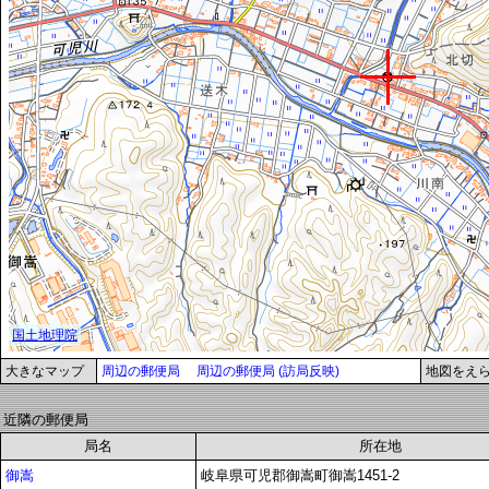
大きなマップ
周辺の郵便局
周辺の郵便局 (訪局反映)
地図をえ
近隣の郵便局
局名
所在地
御嵩
岐阜県可児郡御嵩町御嵩1451-2