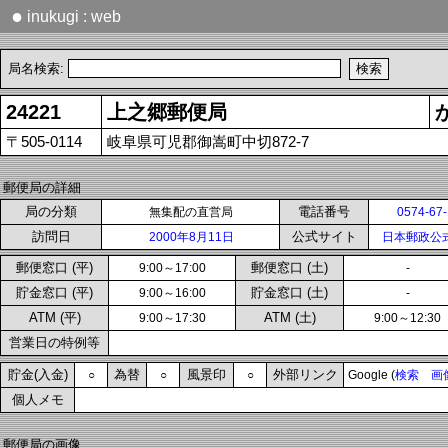
●
inukugi : web
局名検索:
24221
上之郷郵便局
〒505-0114
岐阜県可児郡御嵩町中切872-7
郵便局の詳細
局の分類
電話番号
無集配の直営局
0574-67
訪問日
公式サイト
2000年8月11日
日本郵政公
郵便窓口 (平)
郵便窓口 (土)
9:00～17:00
-
貯金窓口 (平)
貯金窓口 (土)
9:00～16:00
-
ATM (平)
ATM (土)
9:00～17:30
9:00～12:30
営業日の特例等
貯金(入金)
為替
風景印
外部リンク
○
○
○
Google (
検索
画
個人メモ
郵便局の画像