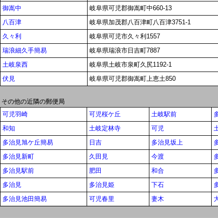
御嵩中
岐阜県可児郡御嵩町中660-13
八百津
岐阜県加茂郡八百津町八百津3751-1
久々利
岐阜県可児市久々利1557
瑞浪細久手簡易
岐阜県瑞浪市日吉町7887
土岐泉西
岐阜県土岐市泉町久尻1192-1
伏見
岐阜県可児郡御嵩町上恵土850
その他の近隣の郵便局
可児羽崎
可児桜ケ丘
土岐駅前
和知
土岐定林寺
可児
多治見旭ケ丘簡易
日吉
多治見坂上
多治見新町
久田見
今渡
多治見駅前
肥田
和合
多治見
多治見姫
下石
多治見池田簡易
可児春里
妻木