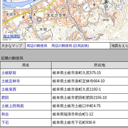
大きなマップ
周辺の郵便局
周辺の郵便局 (訪局反映)
地図をえ
近隣の郵便局
局名
所在地
土岐駅前
岐阜県土岐市泉町久尻575-15
土岐定林寺
岐阜県土岐市泉町定林寺664-10
土岐泉西
岐阜県土岐市泉町久尻1192-1
肥田
岐阜県土岐市肥田町肥田2155-10
土岐上田簡易
岐阜県土岐市土岐口中町4-75
和合
岐阜県瑞浪市和合町1-12
下石
岐阜県土岐市下石町936-9