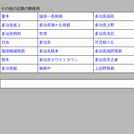
その他の近隣の郵便局
妻木
瑞浪一色簡易
多治見高田
多治見坂上
多治見旭ケ丘簡易
多治見上野
多治見明和
笠原
多治見滝呂
日吉
多治見
可児桜ケ丘
瑞浪鶴城簡易
多治見根本
多治見池田簡易
曽木
多治見ホワイトタウン
多治見市之倉
多治見姫
御嵩中
上品野簡易