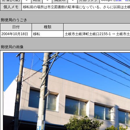
個人メモ
移転前の場所は市立図書館の駐車場になっている。さらに以前は土
郵便局のうごき
日付
種類
2004年10月18日
移転
土岐市土岐津町土岐口2155-1 ⇒ 土岐市土
郵便局の画像