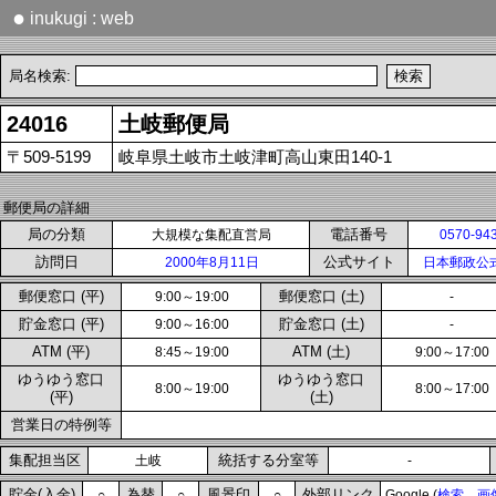
●
inukugi : web
局名検索:
24016
土岐郵便局
〒509-5199
岐阜県土岐市土岐津町高山東田140-1
郵便局の詳細
局の分類
電話番号
大規模な集配直営局
0570-94
訪問日
公式サイト
2000年8月11日
日本郵政公
郵便窓口 (平)
郵便窓口 (土)
9:00～19:00
-
貯金窓口 (平)
貯金窓口 (土)
9:00～16:00
-
ATM (平)
ATM (土)
8:45～19:00
9:00～17:00
ゆうゆう窓口
ゆうゆう窓口
8:00～19:00
8:00～17:00
(平)
(土)
営業日の特例等
集配担当区
統括する分室等
土岐
-
貯金(入金)
為替
風景印
外部リンク
○
○
○
Google (
検索
画