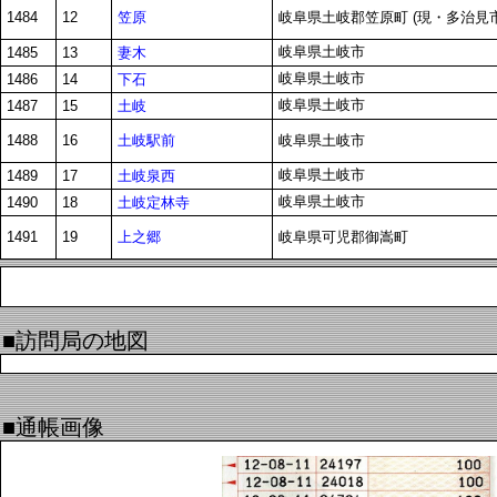
笠原
1484
12
岐阜県土岐郡笠原町 (現・多治見市
岐阜県土岐市
妻木
1485
13
岐阜県土岐市
下石
1486
14
岐阜県土岐市
土岐
1487
15
土岐駅前
1488
16
岐阜県土岐市
岐阜県土岐市
土岐泉西
1489
17
岐阜県土岐市
土岐定林寺
1490
18
上之郷
1491
19
岐阜県可児郡御嵩町
■訪問局の地図
■通帳画像