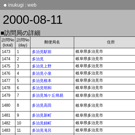
●
inukugi : web
2000-08-11
■訪問局の詳細
訪問No
訪問No
郵便局名
住所
(total)
(day)
岐阜県多治見市
多治見駅前
1473
1
岐阜県多治見市
多治見
1474
2
岐阜県多治見市
多治見上野
1475
3
岐阜県多治見市
多治見小泉
1476
4
岐阜県多治見市
多治見根本
1477
5
岐阜県多治見市
多治見明和
1478
6
多治見旭ケ丘簡易
1479
7
岐阜県多治見市
多治見高田
1480
8
岐阜県多治見市
多治見新町
1481
9
岐阜県多治見市
岐阜県多治見市
多治見錦町
1482
10
岐阜県多治見市
多治見滝呂
1483
11