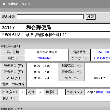
●
inukugi : web
局名検索:
24117
和合郵便局
〒509-6113
岐阜県瑞浪市和合町1-12
郵便局の詳細
局の分類
電話番号
無集配の直営局
0572-68
訪問日
公式サイト
2014年6月6日
日本郵政公
郵便窓口 (平)
郵便窓口 (土)
9:00～17:00
-
貯金窓口 (平)
貯金窓口 (土)
9:00～16:00
-
ATM (平)
ATM (土)
9:00～17:30
9:00～12:30
営業日の特例等
貯金(入金)
為替
風景印
外部リンク
○
○
Google (
検索
画
個人メモ
郵便局のうごき