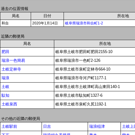
過去の位置情報
局名
日付
所在地
和合
2020年1月14日
岐阜県瑞浪市和合町1-2
近隣の郵便局
局名
所在地
肥田
岐阜県土岐市肥田町肥田2155-10
瑞浪一色簡易
岐阜県瑞浪市一色町2-126
土岐定林寺
岐阜県土岐市泉町定林寺664-10
瑞浪
岐阜県瑞浪市寺河戸町1177-1
土岐
岐阜県土岐市土岐津町高山東田140-1
駄知
岐阜県土岐市駄知町1327-6
土岐泉西
岐阜県土岐市泉町久尻1192-1
その他の近隣の郵便局
土岐駅前
日吉
瑞浪稲津
土岐上