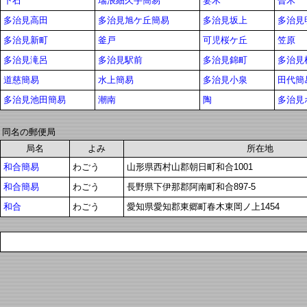
下石
瑞浪細久手簡易
妻木
曽木
多治見高田
多治見旭ケ丘簡易
多治見坂上
多治見
多治見新町
釜戸
可児桜ケ丘
笠原
多治見滝呂
多治見駅前
多治見錦町
多治見
道慈簡易
水上簡易
多治見小泉
田代簡
多治見池田簡易
潮南
陶
多治見
同名の郵便局
局名
よみ
所在地
和合簡易
わごう
山形県西村山郡朝日町和合1001
和合簡易
わごう
長野県下伊那郡阿南町和合897-5
和合
わごう
愛知県愛知郡東郷町春木東岡ノ上1454