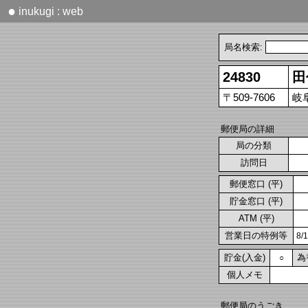
●
inukugi : web
局名検索:
24830
田
〒509-7606
岐
郵便局の詳細
局の分類
訪問日
郵便窓口 (平)
貯金窓口 (平)
ATM (平)
営業日の特例等
8/
貯金(入金)
為
○
個人メモ
郵便局のうごき