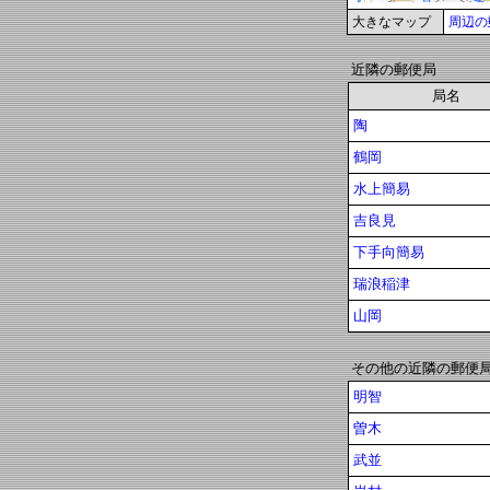
大きなマップ
周辺の
近隣の郵便局
局名
陶
鶴岡
水上簡易
吉良見
下手向簡易
瑞浪稲津
山岡
その他の近隣の郵便
明智
曽木
武並