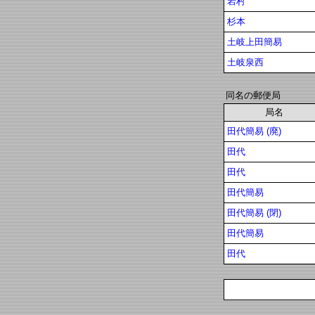
岩村
杉本
土岐上田簡易
土岐泉西
同名の郵便局
局名
田代簡易 (廃)
田代
田代
田代簡易
田代簡易 (閉)
田代簡易
田代