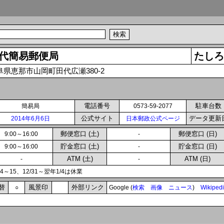
代簡易郵便局
たしろ
阜県恵那市山岡町田代広瀬380-2
電話番号
駐車台数
簡易局
0573-59-2077
公式サイト
データ更新
2014年6月6日
日本郵政公式ページ
郵便窓口 (土)
郵便窓口 (日)
9:00～16:00
-
貯金窓口 (土)
貯金窓口 (日)
9:00～16:00
-
ATM (土)
ATM (日)
-
-
14～15、12/31～翌年1/4は休業
替
風景印
外部リンク
○
Google (
検索
画像
ニュース
)
Wikiped