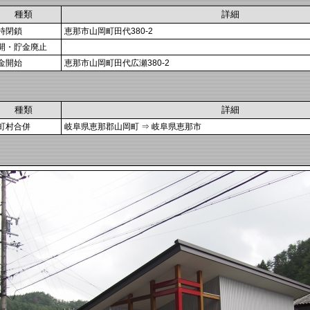
種類
詳細
時閉鎖
恵那市山岡町田代380-2
開・貯金廃止
金開始
恵那市山岡町田代広瀬380-2
種類
詳細
町村合併
岐阜県恵那郡山岡町 ⇒ 岐阜県恵那市