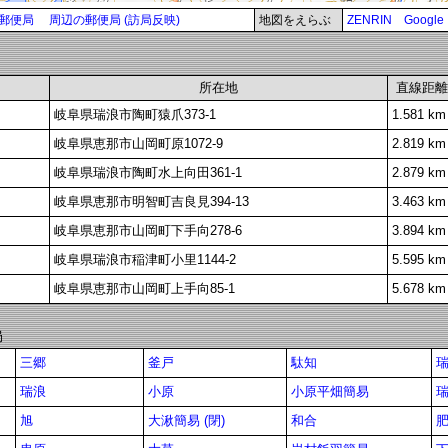
郵便局
周辺の郵便局 (訪局反映)
地図をえらぶ
ZENRIN
Google
所在地
直線距離
岐阜県瑞浪市陶町猿爪373-1
1.581 km
岐阜県恵那市山岡町原1072-9
2.819 km
岐阜県瑞浪市陶町水上向田361-1
2.879 km
岐阜県恵那市明智町吉良見394-13
3.463 km
岐阜県恵那市山岡町下手向278-6
3.894 km
岐阜県瑞浪市稲津町小里1144-2
5.595 km
岐阜県恵那市山岡町上手向85-1
5.678 km
局
三郷
釜戸
駄知
瑞浪
小原
小原平畑簡易
旭
大湫簡易 (閉)
和合