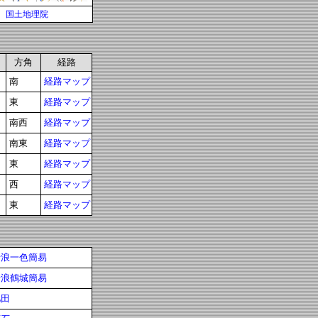
国土地理院
方角
経路
南
経路マップ
東
経路マップ
南西
経路マップ
南東
経路マップ
東
経路マップ
西
経路マップ
東
経路マップ
瑞浪一色簡易
瑞浪鶴城簡易
肥田