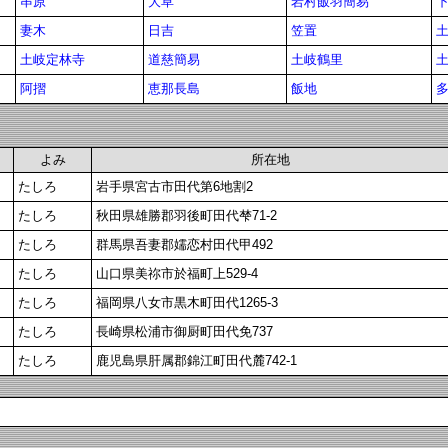
串原
大草
岩村飯羽簡易
妻木
日吉
笠置
土岐定林寺
道慈簡易
土岐鶴里
阿摺
恵那長島
飯地
よみ
所在地
たしろ
岩手県宮古市田代第6地割2
たしろ
秋田県雄勝郡羽後町田代梺71-2
たしろ
群馬県吾妻郡嬬恋村田代甲492
たしろ
山口県美祢市於福町上529-4
たしろ
福岡県八女市黒木町田代1265-3
たしろ
長崎県松浦市御厨町田代免737
たしろ
鹿児島県肝属郡錦江町田代麓742-1