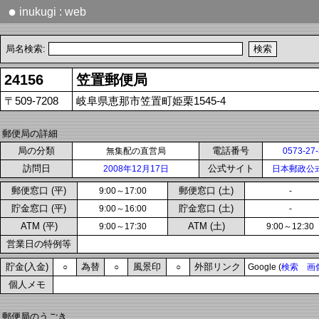
●
inukugi : web
局名検索:
24156
笠置郵便局
〒509-7208
岐阜県恵那市笠置町姫栗1545-4
郵便局の詳細
局の分類
電話番号
無集配の直営局
0573-27
訪問日
公式サイト
2008年12月17日
日本郵政公
郵便窓口 (平)
郵便窓口 (土)
9:00～17:00
-
貯金窓口 (平)
貯金窓口 (土)
9:00～16:00
-
ATM (平)
ATM (土)
9:00～17:30
9:00～12:30
営業日の特例等
貯金(入金)
為替
風景印
外部リンク
○
○
○
Google (
検索
画
個人メモ
郵便局のうごき