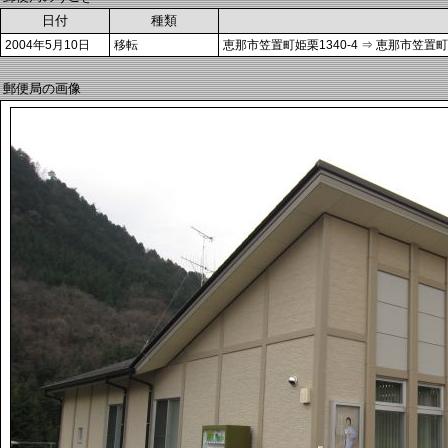
日付
種類
2004年5月10日
移転
恵那市笠置町姫栗1340-4 ⇒ 恵那市笠置町姫
郵便局の画像