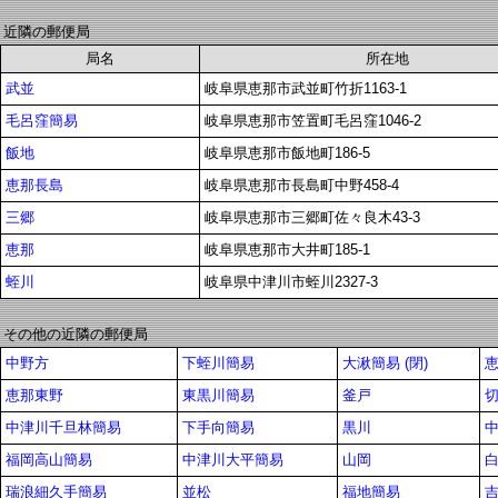
近隣の郵便局
局名
所在地
武並
岐阜県恵那市武並町竹折1163-1
毛呂窪簡易
岐阜県恵那市笠置町毛呂窪1046-2
飯地
岐阜県恵那市飯地町186-5
恵那長島
岐阜県恵那市長島町中野458-4
三郷
岐阜県恵那市三郷町佐々良木43-3
恵那
岐阜県恵那市大井町185-1
蛭川
岐阜県中津川市蛭川2327-3
その他の近隣の郵便局
中野方
下蛭川簡易
大湫簡易 (閉)
恵那東野
東黒川簡易
釜戸
中津川千旦林簡易
下手向簡易
黒川
福岡高山簡易
中津川大平簡易
山岡
白
瑞浪細久手簡易
並松
福地簡易