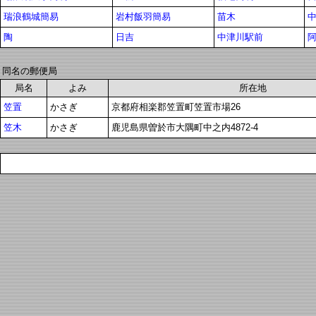
瑞浪鶴城簡易
岩村飯羽簡易
苗木
陶
日吉
中津川駅前
同名の郵便局
局名
よみ
所在地
笠置
かさぎ
京都府相楽郡笠置町笠置市場26
笠木
かさぎ
鹿児島県曽於市大隅町中之内4872-4