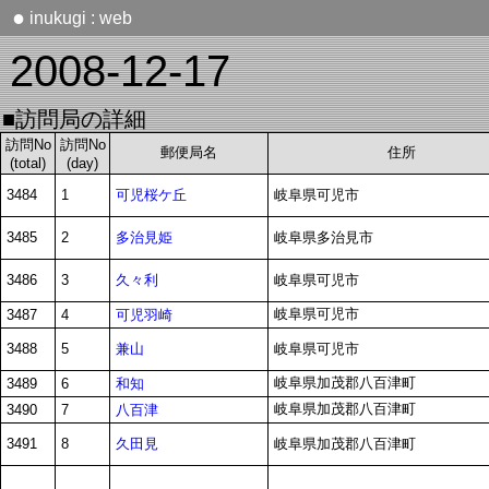
●
inukugi : web
2008-12-17
■訪問局の詳細
訪問No
訪問No
郵便局名
住所
(total)
(day)
可児桜ケ丘
3484
1
岐阜県可児市
多治見姫
3485
2
岐阜県多治見市
久々利
3486
3
岐阜県可児市
岐阜県可児市
可児羽崎
3487
4
兼山
3488
5
岐阜県可児市
岐阜県加茂郡八百津町
和知
3489
6
岐阜県加茂郡八百津町
八百津
3490
7
久田見
3491
8
岐阜県加茂郡八百津町