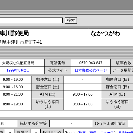
津川郵便局
なかつがわ
阜県中津川市新町7-41
電話番号
駐車台数
大規模な集配直営局
0570-943-847
公式サイト
データ更新
1999年8月2日
日本郵政公式ページ
郵便窓口 (土)
郵便窓口 (日)
9:00～19:00
-
貯金窓口 (土)
貯金窓口 (日)
9:00～16:00
-
ATM (土)
ATM (日)
8:00～21:00
9:00～17:00
ゆうゆう窓口
ゆうゆう窓口
8:00～19:00
8:00～17:00
(土)
(日)
統括する分室等
ゆうちょ銀行支店
津川
-
替
風景印
外部リンク
○
○
Google (
検索
画像
ニュース
)
Wikiped