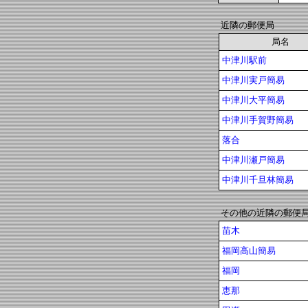
近隣の郵便局
局名
中津川駅前
中津川実戸簡易
中津川大平簡易
中津川手賀野簡易
落合
中津川瀬戸簡易
中津川千旦林簡易
その他の近隣の郵便
苗木
福岡高山簡易
福岡
恵那