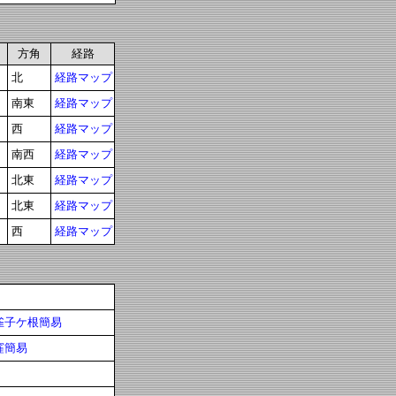
方角
経路
北
経路マップ
南東
経路マップ
西
経路マップ
南西
経路マップ
北東
経路マップ
北東
経路マップ
西
経路マップ
雀子ケ根簡易
窪簡易