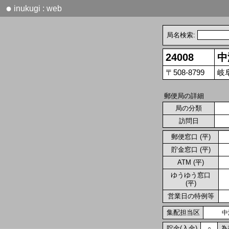
●
inukugi : web
局名検索:
24008
中
〒508-8799
岐
郵便局の詳細
局の分類
訪問日
郵便窓口 (平)
貯金窓口 (平)
ATM (平)
ゆうゆう窓口
(平)
営業日の特例等
集配担当区
中
貯金(入金)
為
○