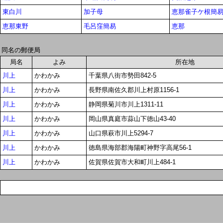
東白川
加子母
恵那雀子ケ根簡
恵那東野
毛呂窪簡易
恵那
同名の郵便局
局名
よみ
所在地
川上
かわかみ
千葉県八街市勢田842-5
川上
かわかみ
長野県南佐久郡川上村原1156-1
川上
かわかみ
静岡県菊川市川上1311-11
川上
かわかみ
岡山県真庭市蒜山下徳山43-40
川上
かわかみ
山口県萩市川上5294-7
川上
かわかみ
徳島県海部郡海陽町神野字高尾56-1
川上
かわかみ
佐賀県佐賀市大和町川上484-1