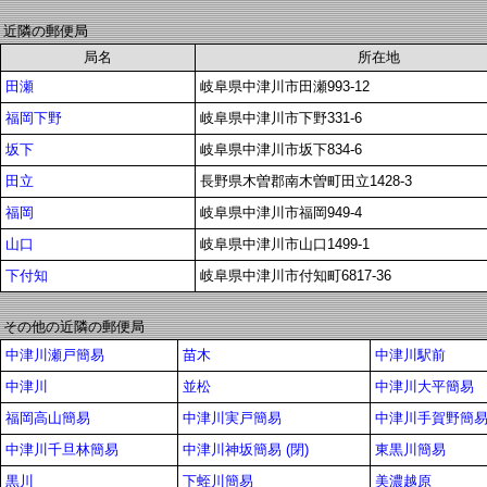
近隣の郵便局
局名
所在地
田瀬
岐阜県中津川市田瀬993-12
福岡下野
岐阜県中津川市下野331-6
坂下
岐阜県中津川市坂下834-6
田立
長野県木曽郡南木曽町田立1428-3
福岡
岐阜県中津川市福岡949-4
山口
岐阜県中津川市山口1499-1
下付知
岐阜県中津川市付知町6817-36
その他の近隣の郵便局
中津川瀬戸簡易
苗木
中津川駅前
中津川
並松
中津川大平簡易
福岡高山簡易
中津川実戸簡易
中津川手賀野簡
中津川千旦林簡易
中津川神坂簡易 (閉)
東黒川簡易
黒川
下蛭川簡易
美濃越原