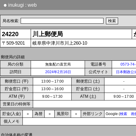
●
inukugi : web
局名検索:
24220
川上郵便局
〒509-9201
岐阜県中津川市川上260-10
郵便局の詳細
局の分類
電話番号
無集配の直営局
0573-74
訪問日
公式サイト
2024年2月16日
日本郵政公
郵便窓口 (平)
郵便窓口 (土)
13:00～17:00
-
貯金窓口 (平)
貯金窓口 (土)
13:00～16:00
-
ATM (平)
ATM (土)
9:00～17:30
9:00～17:00
営業日の特例等
貯金(入金)
為替
風景印
外部リンク
○
○
○
Google (
検索
画
個人メモ
自治体名称の変遷