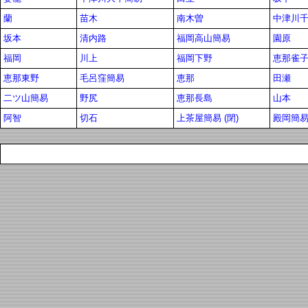
蘭
苗木
南木曽
中津川
坂本
清内路
福岡高山簡易
園原
福岡
川上
福岡下野
恵那雀
恵那東野
毛呂窪簡易
恵那
田瀬
二ツ山簡易
野尻
恵那長島
山本
阿智
切石
上茶屋簡易 (閉)
殿岡簡