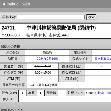
●
inukugi : web
局名検索:
24711
中津川神坂簡易郵便局 (閉鎖中)
〒508-0007
岐阜県中津川市神坂144-1
郵便局の詳細
局の分類
電話番号
簡易局
訪問日
公式サイト
2024年2月16日
日本郵政公
郵便窓口 (平)
郵便窓口 (土)
9:00～15:00
-
貯金窓口 (平)
貯金窓口 (土)
9:00～15:00
-
ATM (平)
ATM (土)
-
-
営業日の特例等
12/31～翌年1/3は休業
貯金(入金)
為替
風景印
外部リンク
○
○
Google (
検索
画
個人メモ
郵便局のうごき