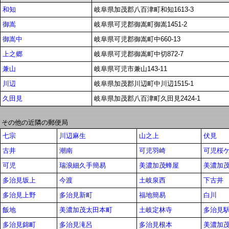
和知
岐阜県加茂郡八百津町和知1613-3
御嵩
岐阜県可児郡御嵩町御嵩1451-2
御嵩中
岐阜県可児郡御嵩町中660-13
上之郷
岐阜県可児郡御嵩町中切872-7
兼山
岐阜県可児市兼山143-11
川辺
岐阜県加茂郡川辺町中川辺1515-1
久田見
岐阜県加茂郡八百津町久田見2424-1
その他の近隣の郵便局
七宗
川辺麻生
山之上
伏見
古井
潮南
可児羽崎
可児桜
可児
瑞浪細久手簡易
美濃加茂蜂屋
美濃加
多治見坂上
今渡
土岐泉西
下古井
多治見上野
多治見新町
福地簡易
白川
飯地
美濃加茂太田本町
土岐定林寺
多治見
多治見錦町
多治見滝呂
多治見根本
美濃加