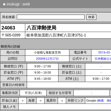
●
inukugi : web
局名検索:
24063
八百津郵便局
〒505-0399
岐阜県加茂郡八百津町八百津3751-1
郵便局の詳細
局の分類
電話番号
小規模な集配直営局
0574-43
訪問日
公式サイト
2008年12月17日
日本郵政公
郵便窓口 (平)
郵便窓口 (土)
9:00～17:00
-
貯金窓口 (平)
貯金窓口 (土)
9:00～16:00
-
ATM (平)
ATM (土)
8:45～18:00
9:00～17:00
営業日の特例等
集配担当区
統括する分室等
可児(八百津)
-
貯金(入金)
為替
風景印
外部リンク
○
○
○
Google (
検索
画
個人メモ