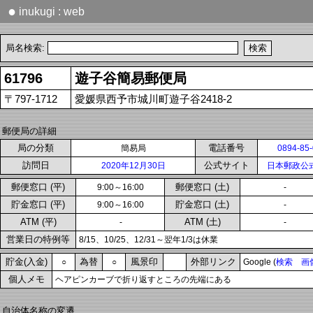
●
inukugi : web
局名検索:
61796
遊子谷簡易郵便局
〒797-1712
愛媛県西予市城川町遊子谷2418-2
郵便局の詳細
局の分類
電話番号
簡易局
0894-85
訪問日
公式サイト
2020年12月30日
日本郵政公
郵便窓口 (平)
郵便窓口 (土)
9:00～16:00
-
貯金窓口 (平)
貯金窓口 (土)
9:00～16:00
-
ATM (平)
ATM (土)
-
-
営業日の特例等
8/15、10/25、12/31～翌年1/3は休業
貯金(入金)
為替
風景印
外部リンク
○
○
Google (
検索
画
個人メモ
ヘアピンカーブで折り返すところの先端にある
自治体名称の変遷