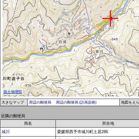
大きなマップ
周辺の郵便局
周辺の郵便局 (訪局反映)
地図をえ
近隣の郵便局
局名
所在地
城川
愛媛県西予市城川町土居286