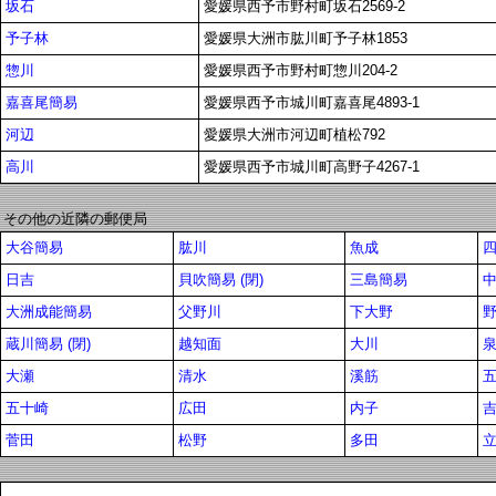
坂石
愛媛県西予市野村町坂石2569-2
予子林
愛媛県大洲市肱川町予子林1853
惣川
愛媛県西予市野村町惣川204-2
嘉喜尾簡易
愛媛県西予市城川町嘉喜尾4893-1
河辺
愛媛県大洲市河辺町植松792
高川
愛媛県西予市城川町高野子4267-1
その他の近隣の郵便局
大谷簡易
肱川
魚成
日吉
貝吹簡易 (閉)
三島簡易
大洲成能簡易
父野川
下大野
蔵川簡易 (閉)
越知面
大川
大瀬
清水
溪筋
五
五十崎
広田
内子
菅田
松野
多田