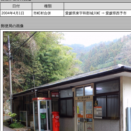
日付
種類
2004年4月1日
市町村合併
愛媛県東宇和郡城川町 ⇒ 愛媛県西予市
郵便局の画像