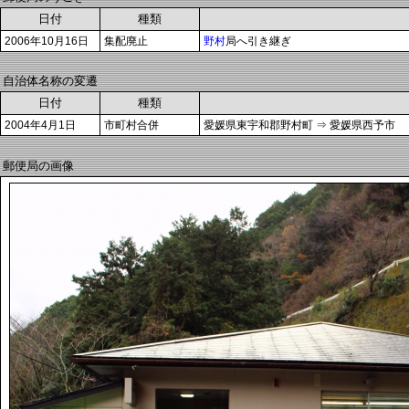
日付
種類
2006年10月16日
集配廃止
野村
局へ引き継ぎ
自治体名称の変遷
日付
種類
2004年4月1日
市町村合併
愛媛県東宇和郡野村町 ⇒ 愛媛県西予市
郵便局の画像