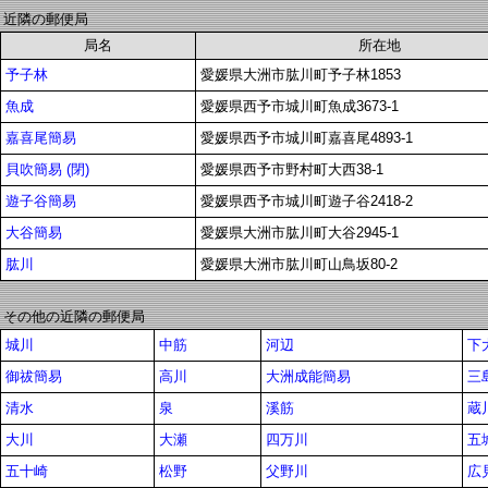
近隣の郵便局
局名
所在地
予子林
愛媛県大洲市肱川町予子林1853
魚成
愛媛県西予市城川町魚成3673-1
嘉喜尾簡易
愛媛県西予市城川町嘉喜尾4893-1
貝吹簡易 (閉)
愛媛県西予市野村町大西38-1
遊子谷簡易
愛媛県西予市城川町遊子谷2418-2
大谷簡易
愛媛県大洲市肱川町大谷2945-1
肱川
愛媛県大洲市肱川町山鳥坂80-2
その他の近隣の郵便局
城川
中筋
河辺
下
御祓簡易
高川
大洲成能簡易
三
清水
泉
溪筋
蔵
大川
大瀬
四万川
五
五十崎
松野
父野川
広