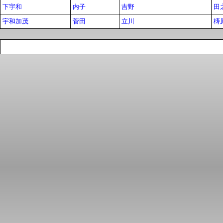
下宇和
内子
吉野
田
宇和加茂
菅田
立川
梼