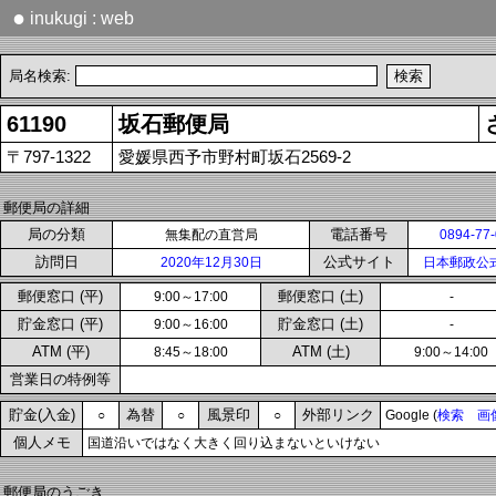
●
inukugi : web
局名検索:
61190
坂石郵便局
〒797-1322
愛媛県西予市野村町坂石2569-2
郵便局の詳細
局の分類
電話番号
無集配の直営局
0894-77
訪問日
公式サイト
2020年12月30日
日本郵政公
郵便窓口 (平)
郵便窓口 (土)
9:00～17:00
-
貯金窓口 (平)
貯金窓口 (土)
9:00～16:00
-
ATM (平)
ATM (土)
8:45～18:00
9:00～14:00
営業日の特例等
貯金(入金)
為替
風景印
外部リンク
○
○
○
Google (
検索
画
個人メモ
国道沿いではなく大きく回り込まないといけない
郵便局のうごき