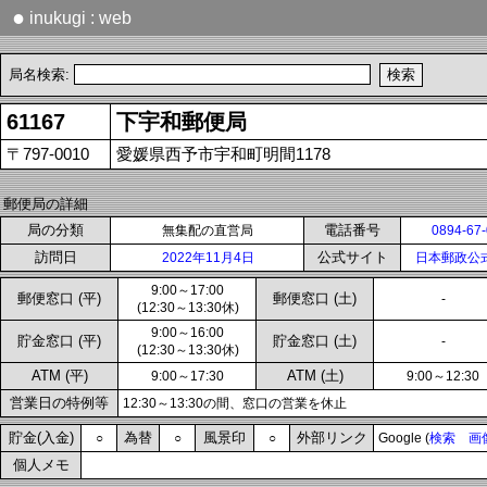
●
inukugi : web
局名検索:
61167
下宇和郵便局
〒797-0010
愛媛県西予市宇和町明間1178
郵便局の詳細
局の分類
電話番号
無集配の直営局
0894-67
訪問日
公式サイト
2022年11月4日
日本郵政公
9:00～17:00
郵便窓口 (平)
郵便窓口 (土)
-
(12:30～13:30休)
9:00～16:00
貯金窓口 (平)
貯金窓口 (土)
-
(12:30～13:30休)
ATM (平)
ATM (土)
9:00～17:30
9:00～12:30
営業日の特例等
12:30～13:30の間、窓口の営業を休止
貯金(入金)
為替
風景印
外部リンク
○
○
○
Google (
検索
画
個人メモ