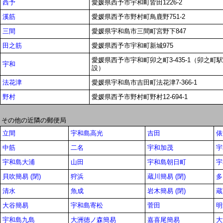
西予
愛媛県西予市宇和町皆田1226-2
溪筋
愛媛県西予市野村町鳥鹿野751-2
三間
愛媛県宇和島市三間町宮野下847
田之筋
愛媛県西予市宇和町新城975
愛媛県西予市宇和町卯之町3-435-1（卯之町
宇和
設）
法花津
愛媛県宇和島市吉田町法花津7-366-1
野村
愛媛県西予市野村町野村12-694-1
その他の近隣の郵便局
立間
宇和島高光
吉田
俵
中筋
二名
宇和加茂
宇
宇和島大浦
山田
宇和島朝日町
宇
貝吹簡易 (閉)
狩浜
蔵川簡易 (閉)
多
清水
魚成
岩木簡易 (閉)
蔵
大谷簡易
宇和島寄松
菅田
明
宇和島九島
大洲徳ノ森簡易
嘉喜尾簡易
大