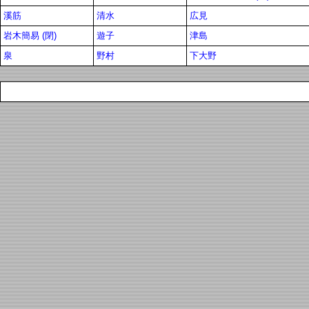
溪筋
清水
広見
岩木簡易 (閉)
遊子
津島
泉
野村
下大野