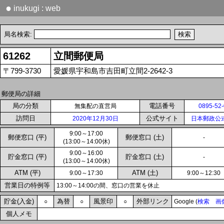
●
inukugi : web
局名検索:
61262
立間郵便局
〒799-3730
愛媛県宇和島市吉田町立間2-2642-3
郵便局の詳細
局の分類
電話番号
無集配の直営局
0895-52
訪問日
公式サイト
2020年12月30日
日本郵政公
9:00～17:00
郵便窓口 (平)
郵便窓口 (土)
-
(13:00～14:00休)
9:00～16:00
貯金窓口 (平)
貯金窓口 (土)
-
(13:00～14:00休)
ATM (平)
ATM (土)
9:00～17:30
9:00～12:30
営業日の特例等
13:00～14:00の間、窓口の営業を休止
貯金(入金)
為替
風景印
外部リンク
○
○
○
Google (
検索
画
個人メモ