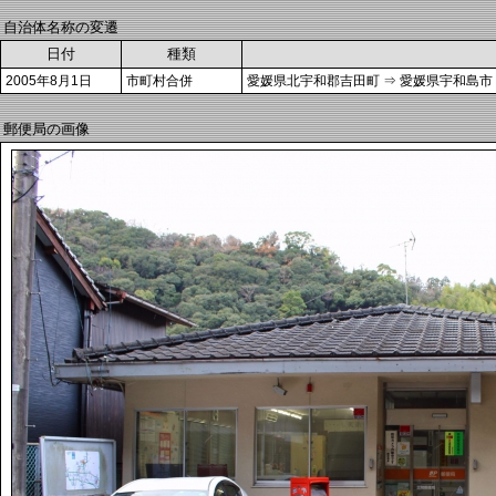
自治体名称の変遷
日付
種類
2005年8月1日
市町村合併
愛媛県北宇和郡吉田町 ⇒ 愛媛県宇和島市
郵便局の画像