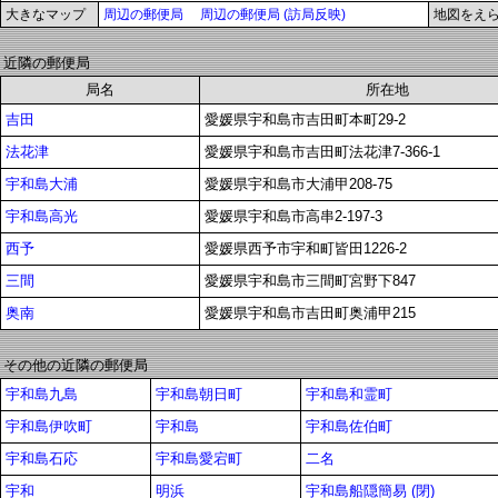
大きなマップ
周辺の郵便局
周辺の郵便局 (訪局反映)
地図をえ
近隣の郵便局
局名
所在地
吉田
愛媛県宇和島市吉田町本町29-2
法花津
愛媛県宇和島市吉田町法花津7-366-1
宇和島大浦
愛媛県宇和島市大浦甲208-75
宇和島高光
愛媛県宇和島市高串2-197-3
西予
愛媛県西予市宇和町皆田1226-2
三間
愛媛県宇和島市三間町宮野下847
奥南
愛媛県宇和島市吉田町奥浦甲215
その他の近隣の郵便局
宇和島九島
宇和島朝日町
宇和島和霊町
宇和島伊吹町
宇和島
宇和島佐伯町
宇和島石応
宇和島愛宕町
二名
宇和
明浜
宇和島船隠簡易 (閉)