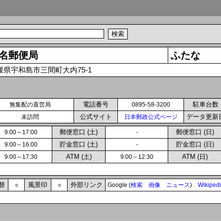
名郵便局
ふたな
媛県宇和島市三間町大内75-1
電話番号
駐車台数
無集配の直営局
0895-58-3200
公式サイト
データ更新
未訪問
日本郵政公式ページ
郵便窓口 (土)
郵便窓口 (日)
9:00～17:00
-
貯金窓口 (土)
貯金窓口 (日)
9:00～16:00
-
ATM (土)
ATM (日)
9:00～17:30
9:00～12:30
替
風景印
外部リンク
○
○
Google (
検索
画像
ニュース
)
Wikiped