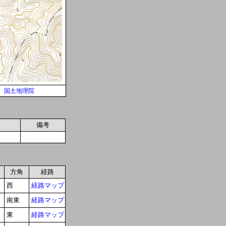
国土地理院
備考
方角
経路
西
経路マップ
南東
経路マップ
東
経路マップ