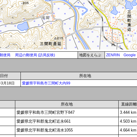
郵便局
周辺の郵便局 (訪局反映)
地図をえらぶ
ZENRIN
Google
日付
所在地
年3月18日
愛媛県宇和島市三間町大内99
所在地
直線距離
愛媛県宇和島市三間町宮野下847
3.444 km
愛媛県北宇和郡鬼北町近永661
4.503 km
愛媛県北宇和郡鬼北町清水1055
4.664 km