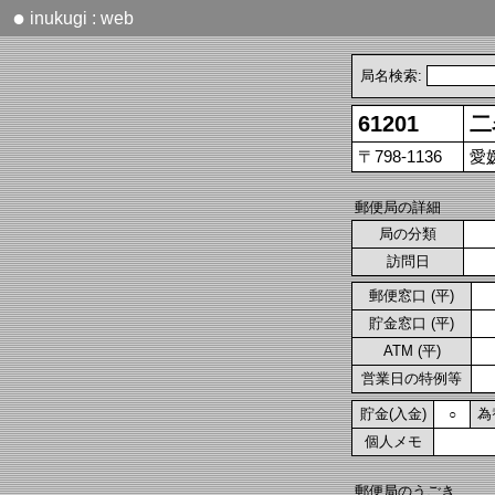
●
inukugi : web
局名検索:
61201
二
〒798-1136
愛
郵便局の詳細
局の分類
訪問日
郵便窓口 (平)
貯金窓口 (平)
ATM (平)
営業日の特例等
貯金(入金)
為
○
個人メモ
郵便局のうごき