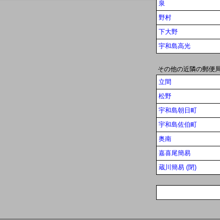
泉
野村
下大野
宇和島高光
その他の近隣の郵便
立間
松野
宇和島朝日町
宇和島佐伯町
奥南
嘉喜尾簡易
蔵川簡易 (閉)