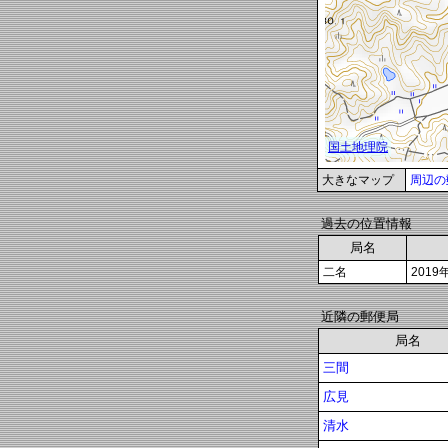
大きなマップ
周辺の
過去の位置情報
局名
二名
2019
近隣の郵便局
局名
三間
広見
清水