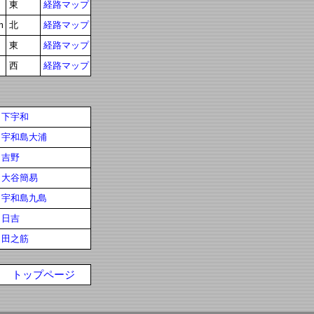
東
経路マップ
m
北
経路マップ
東
経路マップ
西
経路マップ
下宇和
宇和島大浦
吉野
大谷簡易
宇和島九島
日吉
田之筋
トップページ