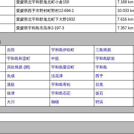
愛媛県北宇和郡鬼北町小倉150
7.169 km
愛媛県西予市野村町野村12-694-1
10.033 k
愛媛県北宇和郡鬼北町下大野1932
7.616 km
愛媛県宇和島市高串2-197-3
7.357 km
局
吉田
宇和島伊吹町
三島簡易
宇和島和霊町
中筋
宇和島駅前
貝吹簡易 (閉)
宇和島愛宕町
宇和島
魚成
法花津
西予
溪筋
宇和島寄松
目黒
俵津
宇和島石応
坂石
大川
御槇
狩浜