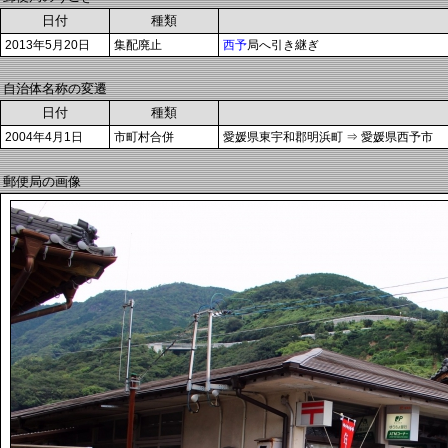
日付
種類
2013年5月20日
集配廃止
西予
局へ引き継ぎ
自治体名称の変遷
日付
種類
2004年4月1日
市町村合併
愛媛県東宇和郡明浜町 ⇒ 愛媛県西予市
郵便局の画像