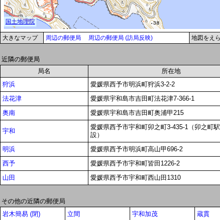
大きなマップ
周辺の郵便局
周辺の郵便局 (訪局反映)
地図をえ
近隣の郵便局
局名
所在地
狩浜
愛媛県西予市明浜町狩浜3-2-2
法花津
愛媛県宇和島市吉田町法花津7-366-1
奥南
愛媛県宇和島市吉田町奥浦甲215
愛媛県西予市宇和町卯之町3-435-1（卯之町
宇和
設）
明浜
愛媛県西予市明浜町高山甲696-2
西予
愛媛県西予市宇和町皆田1226-2
山田
愛媛県西予市宇和町西山田1310
その他の近隣の郵便局
岩木簡易 (閉)
立間
宇和加茂
蔵貫